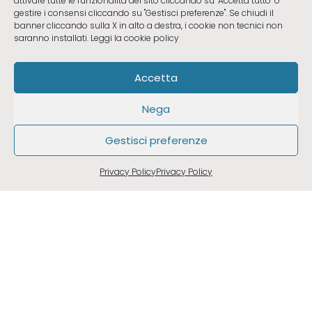
attivare tutte le funzionalità del sito cliccando su "Accetta tutto" o
gestire i consensi cliccando su "Gestisci preferenze". Se chiudi il
banner cliccando sulla X in alto a destra, i cookie non tecnici non
saranno installati.
Leggi la cookie policy
Accetta
Nega
Gestisci preferenze
RICHIEDI UN CONSULTO
Privacy Policy
Privacy Policy