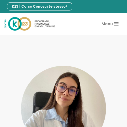
K23 | Corso Conosci te stesso®
Vai
al
Menu
contenuto