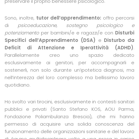
preservare il proprio benessere psicologico.
Sono, inoltre,
tutor dell’apprendimento:
offro percorsi
di
psicoeducazione, sostegno psicologico e
potenziamento
per bambini/e e ragazzi/e con
Disturbi
Specifici dell’Apprendimento (DSA)
e
Disturbo da
Deficit di Attenzione e Iperattività (ADHD)
.
Parallelamente creo uno spazio dedicato
esclusivamente ai genitori, per accompagnarli e
sostenerli, non solo durante un’ipotetica diagnosi, ma
nell’interezza del loro complesso ma bellissimo lavoro
quotidiano.
Ho svolto vari tirocini, esclusivamente in contesti sanitari
pubblici e privati (Santo Stefano KOS, AOU Parma,
Fondazione Poliambulanza Brescia), che mi hanno
permesso di acquisire una solida conoscenza del
funzionamento delle organizzazioni sanitarie e del lavoro
di équipe multidisciplinare volto a una presa in carico