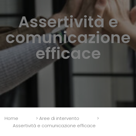
Assertività e
comunicazione
efficace
Home
>
Aree di intervento
>
Assertività e comunicazione efficace