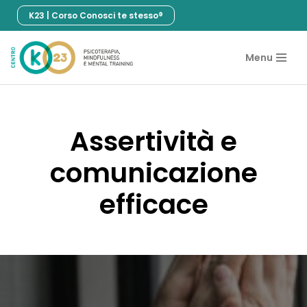
K23 | Corso Conosci te stesso®
Vai
al
Menu
contenuto
Assertività e
comunicazione
efficace