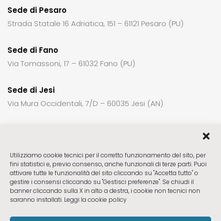
Sede di Pesaro
Strada Statale 16 Adriatica, 151 – 61121 Pesaro (PU)
Sede di Fano
Via Tomassoni, 17 – 61032 Fano (PU)
Sede di Jesi
Via Mura Occidentali, 7/D – 60035 Jesi (AN)
Per richiedere informazioni o un appuntamento:
Utilizziamo cookie tecnici per il corretto funzionamento del sito, per
fini statistici e, previo consenso, anche funzionali di terze parti. Puoi
Sede di Fabriano
ctck23@gmail.com
attivare tutte le funzionalità del sito cliccando su "Accetta tutto" o
Sede di Pesaro
ctck23pu@gmail.com
gestire i consensi cliccando su "Gestisci preferenze". Se chiudi il
banner cliccando sulla X in alto a destra, i cookie non tecnici non
Sede di Fano
ctck23pu@gmail.com
saranno installati.
Leggi la cookie policy
Sede di Jesi
ctck23jesi@gmail.com