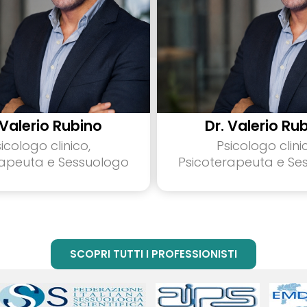
 Valerio Rubino
Dr. Valerio Ru
icologo clinico,
Psicologo clini
rapeuta e Sessuologo
Psicoterapeuta e Se
SCOPRI TUTTI I PROFESSIONISTI