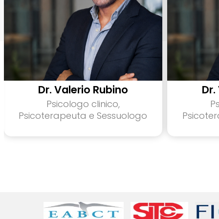
Dr. Valerio Rubino
Dr.
Psicologo clinico,
Ps
Psicoterapeuta e Sessuologo
Psicote