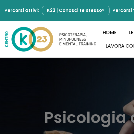
Percorsi attivi:
K23 | Conosci te stesso®
Percorsi 
Vai
al
contenuto
HOME
LE
LAVORA CO
Psicologia 