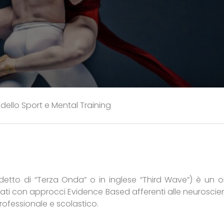
 dello Sport e Mental Training
etto di “Terza Onda” o in inglese “Third Wave”) è un 
strati con approcci Evidence Based afferenti alle neuros
ofessionale e scolastico.