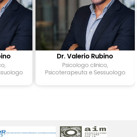
bino
Dr. Valerio Rubino
co,
Psicologo clinico,
ssuologo
Psicoterapeuta e Sessuologo