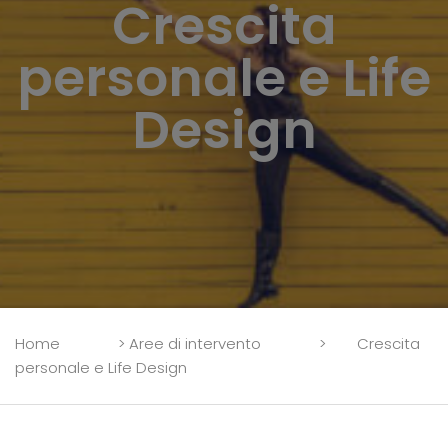
Crescita
personale e Life
Design
Home
>
Aree di intervento
>
Crescita
personale e Life Design