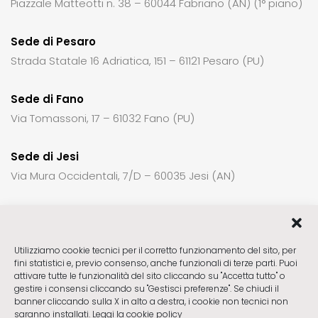
Piazzale Matteotti n. 38 – 60044 Fabriano (AN) (1° piano)
Sede di Pesaro
Strada Statale 16 Adriatica, 151 – 61121 Pesaro (PU)
Sede di Fano
Via Tomassoni, 17 – 61032 Fano (PU)
Sede di Jesi
Via Mura Occidentali, 7/D – 60035 Jesi (AN)
Per richiedere informazioni o un appuntamento:
Utilizziamo cookie tecnici per il corretto funzionamento del sito, per
fini statistici e, previo consenso, anche funzionali di terze parti. Puoi
Sede di Fabriano
ctck23@gmail.com
attivare tutte le funzionalità del sito cliccando su "Accetta tutto" o
Sede di Pesaro
ctck23pu@gmail.com
gestire i consensi cliccando su "Gestisci preferenze". Se chiudi il
banner cliccando sulla X in alto a destra, i cookie non tecnici non
Sede di Fano
ctck23pu@gmail.com
saranno installati.
Leggi la cookie policy