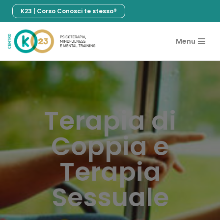
K23 | Corso Conosci te stesso®
Vai
al
Menu
contenuto
Terapia di
Coppia e
Terapia
Sessuale