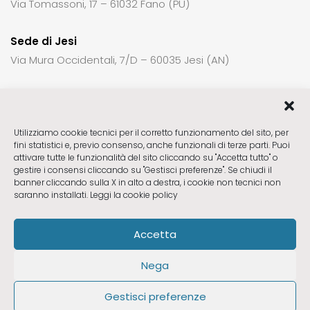
Via Tomassoni, 17 – 61032 Fano (PU)
Sede di Jesi
Via Mura Occidentali, 7/D – 60035 Jesi (AN)
Per richiedere informazioni o un appuntamento:
Utilizziamo cookie tecnici per il corretto funzionamento del sito, per
fini statistici e, previo consenso, anche funzionali di terze parti. Puoi
Sede di Fabriano
ctck23@gmail.com
attivare tutte le funzionalità del sito cliccando su "Accetta tutto" o
Sede di Pesaro
ctck23pu@gmail.com
gestire i consensi cliccando su "Gestisci preferenze". Se chiudi il
banner cliccando sulla X in alto a destra, i cookie non tecnici non
Sede di Fano
ctck23pu@gmail.com
saranno installati.
Leggi la cookie policy
Sede di Jesi
ctck23jesi@gmail.com
Accetta
Seguici
Nega
Gestisci preferenze
Privacy & Cookie Policy