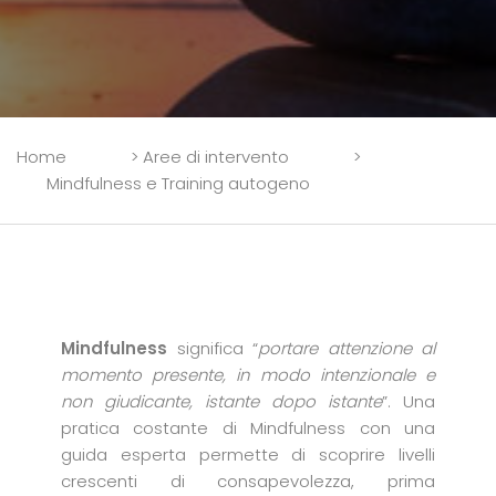
Home
>
Aree di intervento
>
Mindfulness e Training autogeno
Mindfulness
significa “
portare attenzione al
momento presente, in modo intenzionale e
non giudicante, istante dopo istante
”. Una
pratica costante di Mindfulness con una
guida esperta permette di scoprire livelli
crescenti di consapevolezza, prima