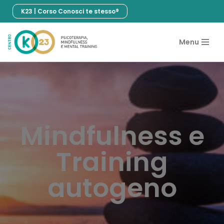
K23 | Corso Conosci te stesso®
Vai
al
Menu
contenuto
Mindfulness e
Training
autogeno