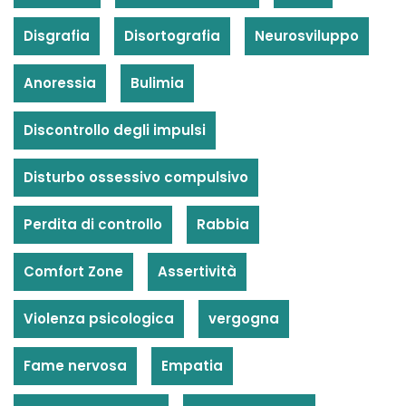
Disgrafia
Disortografia
Neurosviluppo
Anoressia
Bulimia
Discontrollo degli impulsi
Disturbo ossessivo compulsivo
Perdita di controllo
Rabbia
Comfort Zone
Assertività
Violenza psicologica
vergogna
Fame nervosa
Empatia