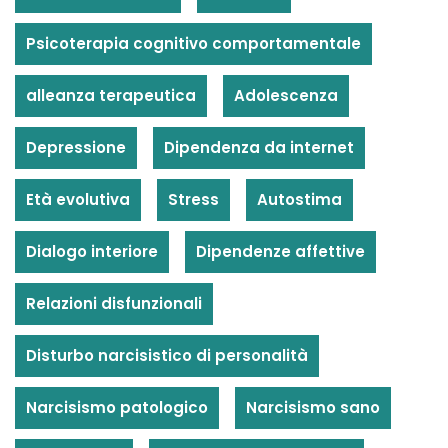
Psicoterapia cognitivo comportamentale
alleanza terapeutica
Adolescenza
Depressione
Dipendenza da internet
Età evolutiva
Stress
Autostima
Dialogo interiore
Dipendenze affettive
Relazioni disfunzionali
Disturbo narcisistico di personalità
Narcisismo patologico
Narcisismo sano