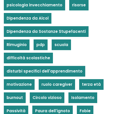
psicologia invecchiamento
risorse
Dipendenza da Alcol
Dipendenza da Sostanze Stupefacenti
Rimuginio
pdp
scuola
difficoltà scolastiche
disturbi specifici dell'apprendimento
motivazione
ruolo caregiver
terza età
burnout
Circolo vizioso
Isolamento
Passività
Paura dell'ignoto
Fobie