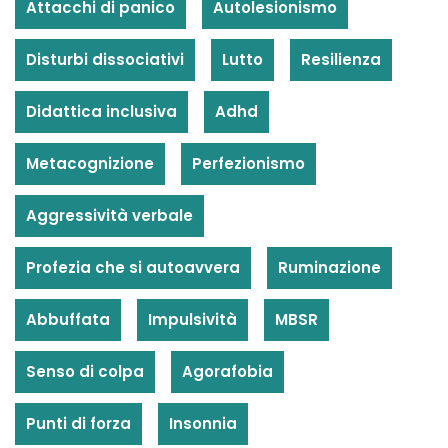
Attacchi di panico
Autolesionismo
Disturbi dissociativi
Lutto
Resilienza
Didattica inclusiva
Adhd
Metacognizione
Perfezionismo
Aggressività verbale
Profezia che si autoavvera
Ruminazione
Abbuffata
Impulsività
MBSR
Senso di colpa
Agorafobia
Punti di forza
Insonnia