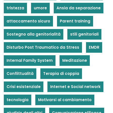
tristezza
umore
Ansia da separazione
attaccamento sicuro
Parent training
Sostegno alla genitorialità
stili genitoriali
Disturbo Post Traumatico da Stress
EMDR
Internal Family System
Meditazione
Conflittualità
Terapia di coppia
Crisi esistenziale
Internet e Social network
tecnologia
Motivarsi al cambiamento
giudizio degli altri
Comunicazione efficace