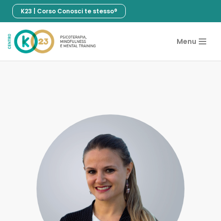
K23 | Corso Conosci te stesso®
Vai
al
Menu
contenuto