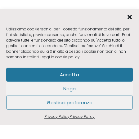
Utilizziamo cookie tecnici per il corretto funzionamento del sito, per
fini statistici e, previo consenso, anche funzionali di terze parti. Puoi
attivare tutte le funzionalità del sito cliccando su "Accetta tutto" o
gestire i consensi cliccando su "Gestisci preferenze". Se chiudi il
banner cliccando sulla X in alto a destra, i cookie non tecnici non
saranno installati.
Leggi la cookie policy
Accetta
Nega
Gestisci preferenze
RICHIEDI UN CONSULTO
Privacy Policy
Privacy Policy