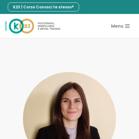
K23 | Corso Conosci te stesso®
Vai
al
Menu
contenuto