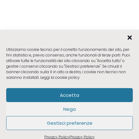
Utilizziamo cookie tecnici per il corretto funzionamento del sito, per
fini statistici e, previo consenso, anche funzionali di terze parti. Puoi
attivare tutte le funzionalità del sito cliccando su "Accetta tutto" o
gestire i consensi cliccando su "Gestisci preferenze". Se chiudi il
banner cliccando sulla X in alto a destra, i cookie non tecnici non
saranno installati.
Leggi la cookie policy
Accetta
Nega
Gestisci preferenze
RICHIEDI UN CONSULTO
Privacy Policy
Privacy Policy