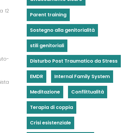
a 12
Parent training
Sostegno alla genitorialità
stili genitoriali
auto-
Disturbo Post Traumatico da Stress
EMDR
Internal Family System
ista
Meditazione
Conflittualità
Terapia di coppia
Crisi esistenziale