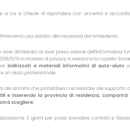
e a cui si chiede di rispondere con sincerità e accurat
l’intervento più adatto alla necessità del richiedente.
aver dichiarato di aver preso visione dell’informativa for
2016/679 in materia di privacy si seleziona la casella “invia
sere
indirizzati a materiali informativi di auto-aiuto
o
ire un aiuto professionale.
lati dei sintomi che potrebbero necessitare del supporto d
R e inserendo la provincia di residenza, comparirà
potrà scegliere.
isposizione 3 giorni per poter prendere contatti e fissar