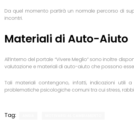
Da quel momento partirà un normale percorso di supp
incontri.
M
ateriali di Auto-Aiuto
All’interno del portale “Vivere Meglio” sono inoltre disponib
valutazione e materiali di auto-aiuto che possono esser
Tali materiali contengono, infatti, indicazioni utili
problematiche psicologiche comuni tra cui stress, rabbia
Tag:
ANSIA
MOTIVARSI AL CAMBIAMENTO