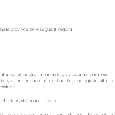
 nelle province delle seguenti regioni:
ritori colpiti negli ultimi anni da gravi eventi calamitosi.
ttime, danni economici e difficoltà psicologiche diffuse
ressione.
Torricelli, si è così espresso:
portato a un accresciuto bisogno di supporto psicologic