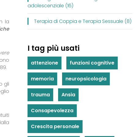
adolescenziale (16)
Terapia di Coppia e Terapia Sessuale (8)
n la
iche
I tag più usati
lvere
 sono
attenzione
funzioni cognitive
/89.
memoria
neuropsicologia
 gli
eglio
trauma
Ansia
Consapevolezza
uiti
alla
Crescita personale