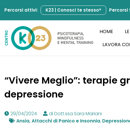
Percorsi attivi:
K23 | Conosci te stesso®
Percorsi 
Vai
al
contenuto
HOME
LE
LAVORA CO
“Vivere Meglio”: terapie g
depressione
29/04/2024
di Dott.ssa Sara Mariani
Ansia, Attacchi di Panico e Insonnia
,
Depressione