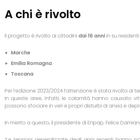
A chi è rivolto
Il progetto è rivolto ai cittadini
dai 16 anni
in su residenti
Marche
Emilia Romagna
Toscana
Per l’edizione 2023/2024 l’attenzione è stata rivolta ai ter
In queste aree, infatti, le calamità hanno causato vi
possono sfociare in veri e propri disturbi di ansia e dep
In merito a questo, il presidente di Enpap, Felice Damiano 
“Le tensioni generalizzate degli anni recenti hanno 