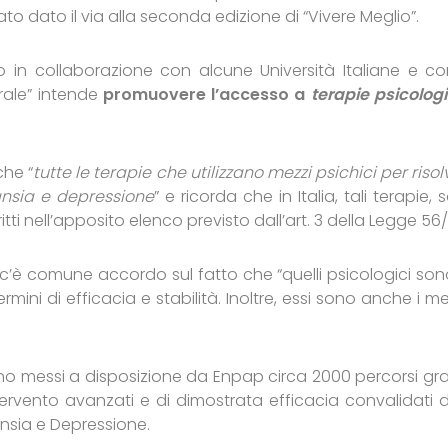
stato dato il via alla seconda edizione di “Vivere Meglio”.
o in collaborazione con alcune Università Italiane e co
rale” intende
promuovere l’accesso a
terapie psicolog
che “
tutte le terapie che utilizzano mezzi psichici per riso
’ansia e depressione
” e ricorda che in Italia, tali terapie,
ritti nell’apposito elenco previsto dall’art. 3 della Legge 56
’è comune accordo sul fatto che “quelli psicologici sono
ermini di efficacia e stabilità. Inoltre, essi sono anche i m
ono messi a disposizione da Enpap circa 2000 percorsi grat
ervento avanzati e di dimostrata efficacia convalidati d
nsia e Depressione.