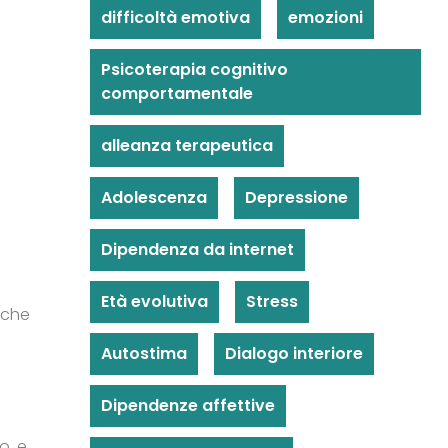
difficoltà emotiva
emozioni
Psicoterapia cognitivo
comportamentale
alleanza terapeutica
Adolescenza
Depressione
Dipendenza da internet
Età evolutiva
Stress
 che
Autostima
Dialogo interiore
Dipendenze affettive
o e,