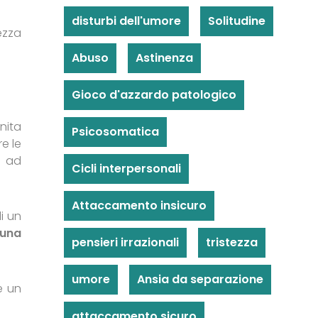
disturbi dell'umore
Solitudine
ezza
Abuso
Astinenza
Gioco d'azzardo patologico
nita
Psicosomatica
re le
 ad
Cicli interpersonali
Attaccamento insicuro
i un
 una
pensieri irrazionali
tristezza
umore
Ansia da separazione
e un
attaccamento sicuro