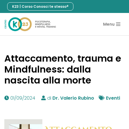
K23 | Corso Conosci te stesso®
Vai
al
Menu
contenuto
Attaccamento, trauma e
Mindfulness: dalla
nascita alla morte
01/09/2024
di
Dr. Valerio Rubino
Eventi