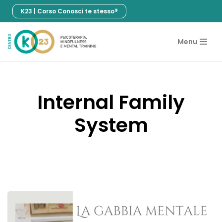
K23 | Corso Conosci te stesso®
Vai
al
Menu
contenuto
Internal Family
System