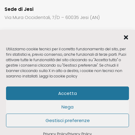
Sede di Jesi
Via Mura Occidentali, 7/D – 60035 Jesi (AN)
Per richiedere informazioni o un appuntamento:
Utilizziamo cookie tecnici per il corretto funzionamento del sito, per
fini statistici e, previo consenso, anche funzionali di terze parti. Puoi
Sede di Fabriano
ctck23@gmail.com
attivare tutte le funzionalità del sito cliccando su "Accetta tutto" o
Sede di Pesaro
ctck23pu@gmail.com
gestire i consensi cliccando su "Gestisci preferenze". Se chiudi il
banner cliccando sulla X in alto a destra, i cookie non tecnici non
Sede di Fano
ctck23pu@gmail.com
saranno installati.
Leggi la cookie policy
Sede di Jesi
ctck23jesi@gmail.com
Accetta
Seguici
Nega
Gestisci preferenze
Privacy & Cookie Policy
Privacy Policy
Privacy Policy