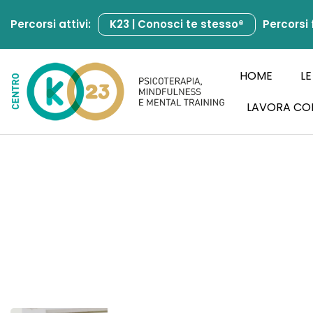
Percorsi attivi:
K23 | Conosci te stesso®
Percorsi 
Vai
al
contenuto
HOME
LE
LAVORA CO