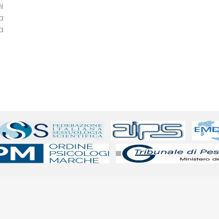
i
a
a