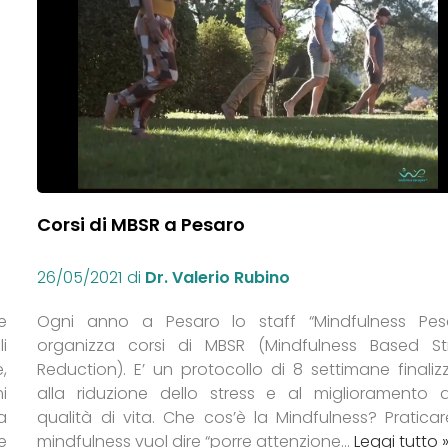
Corsi di MBSR a Pesaro
26/05/2021
di
Dr. Valerio Rubino
e
Ogni anno a Pesaro lo staff “Mindfulness Pes
i
organizza corsi di MBSR (Mindfulness Based St
,
Reduction). E’ un protocollo di 8 settimane finaliz
i
alla riduzione dello stress e al miglioramento d
a
qualità di vita. Che cos’è la Mindfulness? Praticar
e
mindfulness vuol dire “porre attenzione…
Leggi tutto 