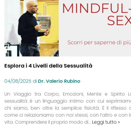
Esplora i 4 Livelli della Sessualità
04/08/2025
di
Dr. Valerio Rubino
Un Viaggio tra Corpo, Emozioni, Mente e Spirito L
sessualità è un linguaggio intimo con cui esprimiam
chi siamo, ben oltre la semplice fisicità. È il riflesso d
come ci relazioniamo con noi stessi, con l’altro e con l
vita. Comprendere il proprio modo di…
Leggi tutto »