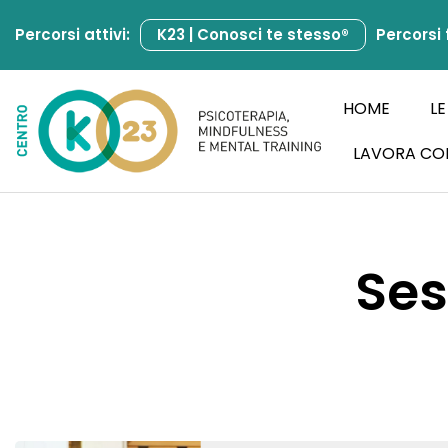
Percorsi attivi:
K23 | Conosci te stesso®
Percorsi 
Vai
al
contenuto
HOME
LE
LAVORA CO
Ses