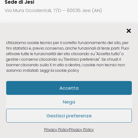
Sede di Jesi
Via Mura Occidentali, 7/D – 60035 Jesi (AN)
Per richiedere informazioni o un appuntamento:
Utilizziamo cookie tecnici per il corretto funzionamento del sito, per
fini statistici e, previo consenso, anche funzionali di terze parti. Puoi
Sede di Fabriano
ctck23@gmail.com
attivare tutte le funzionalità del sito cliccando su "Accetta tutto" o
Sede di Pesaro
ctck23pu@gmail.com
gestire i consensi cliccando su "Gestisci preferenze". Se chiudi il
banner cliccando sulla X in alto a destra, i cookie non tecnici non
Sede di Fano
ctck23pu@gmail.com
saranno installati.
Leggi la cookie policy
Sede di Jesi
ctck23jesi@gmail.com
Accetta
Seguici
Nega
Gestisci preferenze
Privacy & Cookie Policy
Privacy Policy
Privacy Policy