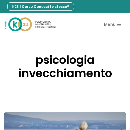
K23 | Corso Conosci te stesso®
Vai
al
Menu
contenuto
psicologia
invecchiamento