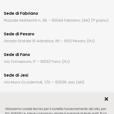
Sede di Fabriano
Piazzale Matteotti n. 38 – 60044 Fabriano (AN) (1° piano)
Sede di Pesaro
Strada Statale 16 Adriatica, 151 – 61121 Pesaro (PU)
Sede di Fano
Via Tomassoni, 17 – 61032 Fano (PU)
Sede di Jesi
Via Mura Occidentali, 7/D – 60035 Jesi (AN)
Per richiedere informazioni o un appuntamento:
Utilizziamo cookie tecnici per il corretto funzionamento del sito, per
fini statistici e, previo consenso, anche funzionali di terze parti. Puoi