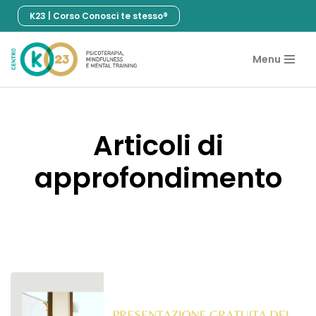
K23 | Corso Conosci te stesso®
Vai
al
Menu
contenuto
Articoli di
approfondimento