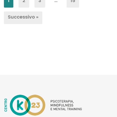
1
2
3
…
15
Successivo »