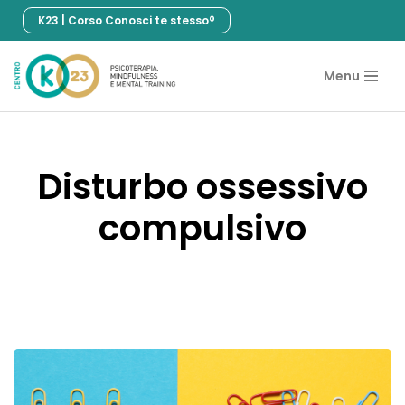
K23 | Corso Conosci te stesso®
Vai
al
Menu
contenuto
Disturbo ossessivo
compulsivo