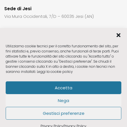
Sede di Jesi
Via Mura Occidentali, 7/D – 60035 Jesi (AN)
Per richiedere informazioni o un appuntamento:
Utilizziamo cookie tecnici per il corretto funzionamento del sito, per
fini statistici e, previo consenso, anche funzionali di terze parti. Puoi
Sede di Fabriano
ctck23@gmail.com
attivare tutte le funzionalità del sito cliccando su "Accetta tutto" o
Sede di Pesaro
ctck23pu@gmail.com
gestire i consensi cliccando su "Gestisci preferenze". Se chiudi il
banner cliccando sulla X in alto a destra, i cookie non tecnici non
Sede di Fano
ctck23pu@gmail.com
saranno installati.
Leggi la cookie policy
Sede di Jesi
ctck23jesi@gmail.com
Accetta
Seguici
Nega
Gestisci preferenze
Privacy & Cookie Policy
Privacy Policy
Privacy Policy