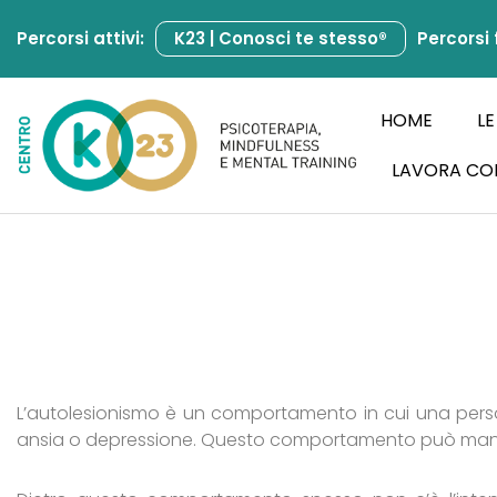
Percorsi attivi:
K23 | Conosci te stesso®
Percorsi 
Vai
al
contenuto
HOME
LE
LAVORA CO
L’autolesionismo è un comportamento in cui una persona
ansia o depressione. Questo comportamento può manifest