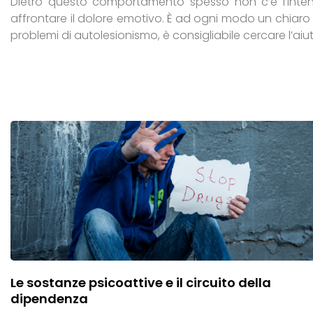
Dietro questo comportamento spesso non c’è l’inten
affrontare il dolore emotivo. È ad ogni modo un chiaro
problemi di autolesionismo, è consigliabile cercare l’aiu
Le sostanze psicoattive e il circuito della
dipendenza