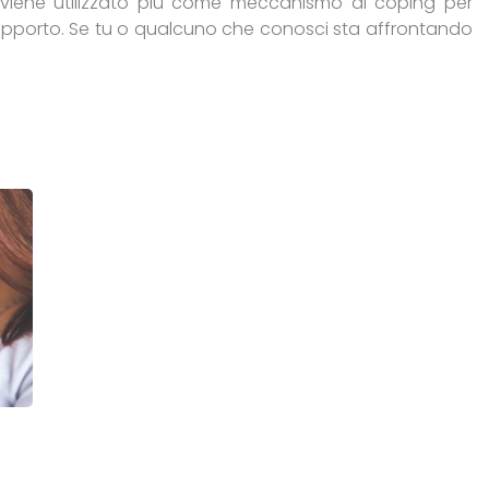
 viene utilizzato più come meccanismo di coping per
 supporto. Se tu o qualcuno che conosci sta affrontando