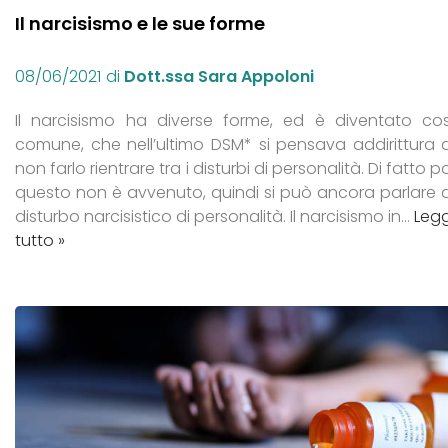
Il narcisismo e le sue forme
08/06/2021
di
Dott.ssa Sara Appoloni
Il narcisismo ha diverse forme, ed è diventato cos
comune, che nell’ultimo DSM* si pensava addirittura d
non farlo rientrare tra i disturbi di personalità. Di fatto p
questo non è avvenuto, quindi si può ancora parlare d
disturbo narcisistico di personalità. Il narcisismo in…
Legg
tutto »