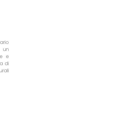
ario
e un
ne e
a di
rali