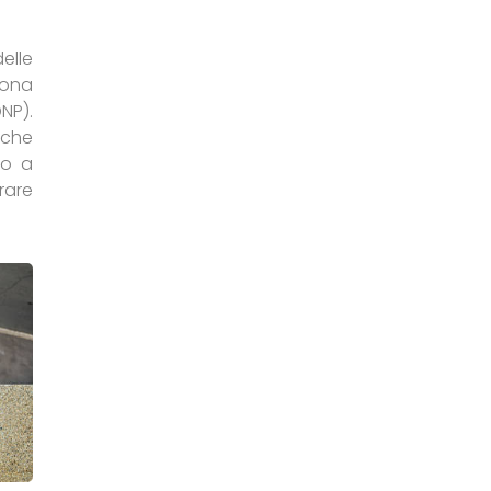
elle
sona
NP).
iche
so a
rare