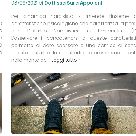
08/06/2021
di
Dott.ssa Sara Appoloni
Per dinamica narcisista si intende l’insieme d
o
caratteristiche psicologiche che caratterizza la per
a
con Disturbo Narcisistico di Personalità (D
o
L’osservare il concatenarsi di queste caratterist
à
permette di dare spessore e una cornice di sen
 a
questo disturbo. In quest’articolo proveremo a ent
nella mente del…
Leggi tutto »