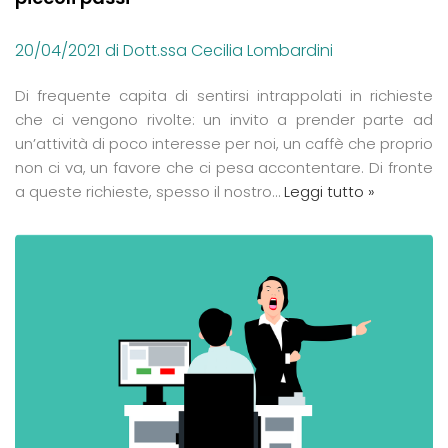
20/04/2021
di Dott.ssa Cecilia Lombardini
Di frequente capita di sentirsi intrappolati in richieste
che ci vengono rivolte: un invito a prender parte ad
un’attività di poco interesse per noi, un caffè che proprio
non ci va, un favore che ci pesa accontentare. Di fronte
a queste richieste, spesso il nostro…
Leggi tutto »