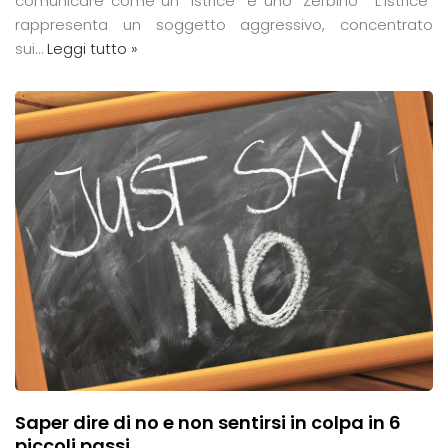
comunicare come un “Istrice” e uno “Zerbino” “L’istrice”
rappresenta un soggetto aggressivo, concentrato
sui…
Leggi tutto »
Saper dire di no e non sentirsi in colpa in 6
piccoli passi