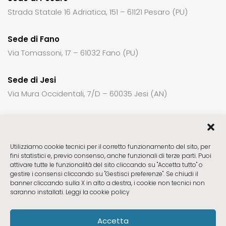
Strada Statale 16 Adriatica, 151 – 61121 Pesaro (PU)
Sede di Fano
Via Tomassoni, 17 – 61032 Fano (PU)
Sede di Jesi
Via Mura Occidentali, 7/D – 60035 Jesi (AN)
Per richiedere informazioni o un appuntamento:
Utilizziamo cookie tecnici per il corretto funzionamento del sito, per
fini statistici e, previo consenso, anche funzionali di terze parti. Puoi
Sede di Fabriano
ctck23@gmail.com
attivare tutte le funzionalità del sito cliccando su "Accetta tutto" o
Sede di Pesaro
ctck23pu@gmail.com
gestire i consensi cliccando su "Gestisci preferenze". Se chiudi il
banner cliccando sulla X in alto a destra, i cookie non tecnici non
Sede di Fano
ctck23pu@gmail.com
saranno installati.
Leggi la cookie policy
Sede di Jesi
ctck23jesi@gmail.com
Accetta
Seguici