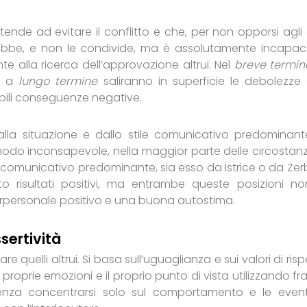
nde ad evitare il conflitto e che, per non opporsi agli al
rebbe, e non le condivide, ma è assolutamente incapac
te alla ricerca dell’approvazione altrui. Nel
breve termin
ma a
lungo termine
saliranno in superficie le debolezze 
bili conseguenze negative.
alla situazione e dallo stile comunicativo predominant
odo inconsapevole, nella maggior parte delle circostanz
stile comunicativo predominante, sia esso da Istrice o da Ze
risultati positivi, ma entrambe queste posizioni no
erpersonale positivo e una buona autostima.
sertività
ttare quelli altrui. Si basa sull’uguaglianza e sui valori di ris
e proprie emozioni e il proprio punto di vista utilizzando fra
enza concentrarsi solo sul comportamento e le event