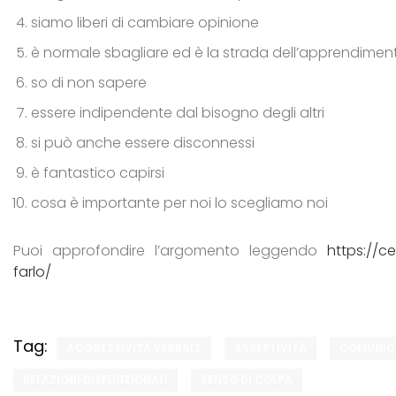
siamo liberi di cambiare opinione
è normale sbagliare ed è la strada dell’apprendimen
so di non sapere
essere indipendente dal bisogno degli altri
si può anche essere disconnessi
è fantastico capirsi
cosa è importante per noi lo scegliamo noi
Puoi approfondire l’argomento leggendo
https://c
farlo/
Tag:
AGGRESSIVITÀ VERBALE
ASSERTIVITÀ
COMUNICA
RELAZIONI DISFUNZIONALI
SENSO DI COLPA