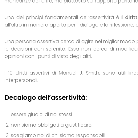
mancanze dell’altro, ma piuttosto sul rapporto paritario 
Uno dei principi fondamentali dell’assertività è il
dirit
all’altro in maniera aperta per il dialogo e la riflessio
Una persona assertiva cerca di agire nel miglior modo 
le decisioni con serenità. Essa non cerca di modificare
opinioni con i punti di vista degli altri.
I 10 diritti assertivi di Manuel J. Smith, sono utili 
interpersonali.
Decalogo dell’assertività:
essere giudici di noi stessi
non siamo obbligati a giustificarci
scegliamo noi di chi siamo responsabili