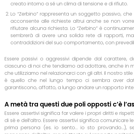
creato intorno a sé un clima di tensione e di rifiuto.
Lo “Zerbino” rappresenta un soggetto passivo, che te
acconsente alle richieste altrui anche se non vor
rifiutare alcuna richiesta. Lo “Zerbino” è continuamen
sembrerà di avere una solida rete di rapporti, 
contraddizioni del suo comportamento, con prevedi
Essere passivi o aggressivi dipende dal carattere, d
ciascuno di noi che tendiamo ad adottare, anche in m
che utilizziamo nel relazionarci con gli altri. Il nostro 
è quello che nel lungo tempo ci sembra aver dato 
garantiscono, affatto, a lungo andare un rapporto int
A metà tra questi due poli opposti c’è l’as
Essere assertivi significa far valere i propri diritti e rispe
di sè e dell’altro. Essere assertivi significa comunicare l
prima persona (es. io sento… io sto provando…), s