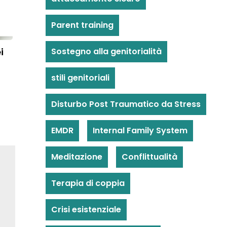
Parent training
i
Sostegno alla genitorialità
stili genitoriali
Disturbo Post Traumatico da Stress
EMDR
Internal Family System
Meditazione
Conflittualità
Terapia di coppia
Crisi esistenziale