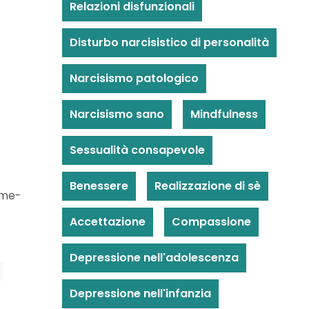
Relazioni disfunzionali
Disturbo narcisistico di personalità
Narcisismo patologico
Narcisismo sano
Mindfulness
Sessualità consapevole
Benessere
Realizzazione di sè
ome-
Accettazione
Compassione
Depressione nell'adolescenza
Depressione nell'infanzia