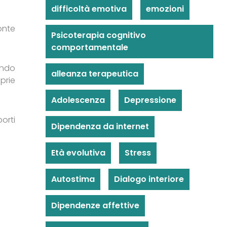
difficoltà emotiva
emozioni
onte
Psicoterapia cognitivo
comportamentale
endo
alleanza terapeutica
prie
Adolescenza
Depressione
orti
Dipendenza da internet
Età evolutiva
Stress
Autostima
Dialogo interiore
Dipendenze affettive