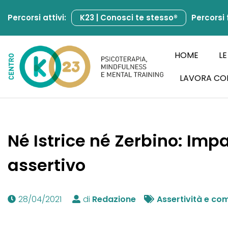
Percorsi attivi:
K23 | Conosci te stesso®
Percorsi 
Vai
al
contenuto
HOME
LE
LAVORA CO
Né Istrice né Zerbino: Im
assertivo
28/04/2021
di
Redazione
Assertività e co