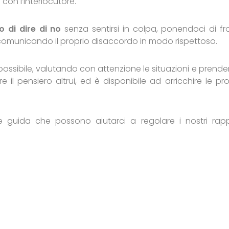
con l’interlocutore.
to di dire di no
senza sentirsi in colpa, ponendoci di fr
ne, comunicando il proprio disaccordo in modo rispettoso.
possibile, valutando con attenzione le situazioni e prend
 il pensiero altrui, ed è disponibile ad arricchire le pro
linee guida che possono aiutarci a regolare i nostri rapp