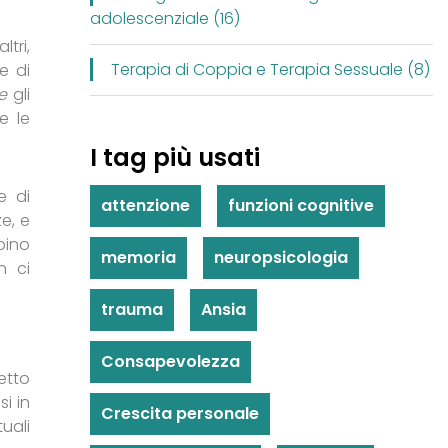
adolescenziale (16)
tri,
Terapia di Coppia e Terapia Sessuale (8)
e di
e
gli
e le
I tag più usati
e di
attenzione
funzioni cognitive
e, e
rbino
memoria
neuropsicologia
n ci
trauma
Ansia
Consapevolezza
petto
si in
Crescita personale
uali