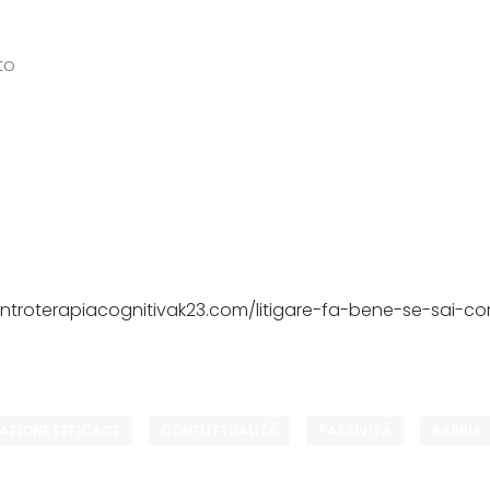
to
entroterapiacognitivak23.com/litigare-fa-bene-se-sai-c
ZIONE EFFICACE
CONFLITTUALITÀ
PASSIVITÀ
RABBIA