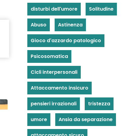
disturbi dell'umore
Solitudine
Abuso
Astinenza
Gioco d'azzardo patologico
Psicosomatica
Cicli interpersonali
Attaccamento insicuro
pensieri irrazionali
tristezza
umore
Ansia da separazione
attaccamento sicuro