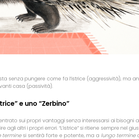
 vista senza pungere come fa l’istrice (aggressività), ma a
anti casa (passività).
trice” e uno “Zerbino”
trato sui propri vantaggi senza interessarsi ai bisogni alt
gli altri i propri errori. “L’istrice” si ritiene sempre nel giu
 termine
si sentirà forte e potente, ma a
lungo termine
a