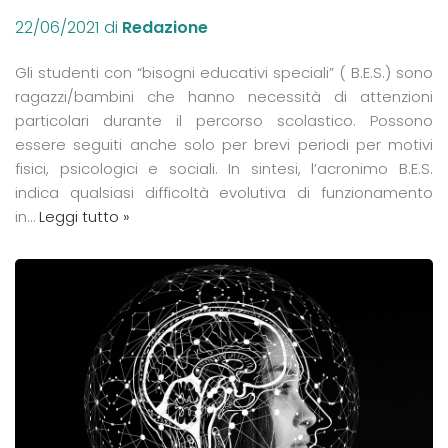
22/06/2021
di
Redazione
Gli studenti con “bisogni educativi speciali” ( B.E.S.) sono
ragazzi/bambini che hanno necessità di attenzioni
particolari durante il percorso scolastico. Possono
essere seguiti anche solo per brevi periodi per motivi
fisici, psicologici e sociali. In sintesi, l’acronimo B.E.S.
indica qualsiasi difficoltà evolutiva di funzionamento
in…
Leggi tutto »