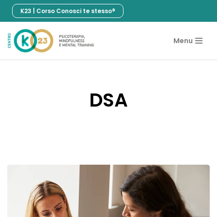
K23 | Corso Conosci te stesso®
Vai
al
Menu
contenuto
DSA