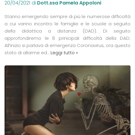
20/04/2021
di
Dott.ssa Pamela Appoloni
Stanno emergendo sempre di più le numerose difficoltà
a cui vanno incontro le famiglie e le scuole a seguito
della didattica a distanza (DAD). Di seguito
approfondiremo le 8 prinicipali difficoltà della DAD.
All’inizio si parlava di emergenza Coronavirus, ora questo
stato di allarme ed…
Leggi tutto »