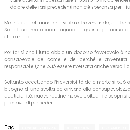
varie attività. In questa fase si possono intraprend
dolore delle fasi precedenti non c’è speranza per il 
Ma infondo al tunnel che si sta attraversando, anche 
Se ci lasciamo accompagnare in questo percorso ci a
stare meglio!
Per far sì che il lutto abbia un decorso favorevole è n
consapevole del come e del perché è avvenuta la
responsabile (che può essere riversata anche verso il d
Soltanto accettando l’irreversibilità della morte si pu
bisogno di una svolta ed arrivare alla consapevolez
quotidianità, nuove routine, nuove abitudini e scoprirsi
pensava di possedere!
Tag:
CONSAPEVOLEZZA
DEPRESSIONE
ISOLAMENTO