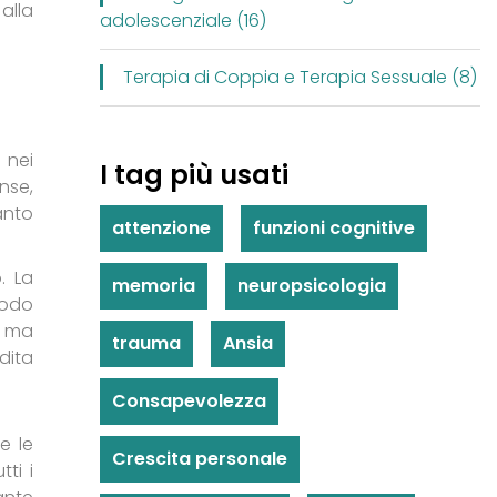
alla
adolescenziale (16)
Terapia di Coppia e Terapia Sessuale (8)
 nei
I tag più usati
nse,
anto
attenzione
funzioni cognitive
. La
memoria
neuropsicologia
modo
, ma
trauma
Ansia
dita
Consapevolezza
e le
Crescita personale
ti i