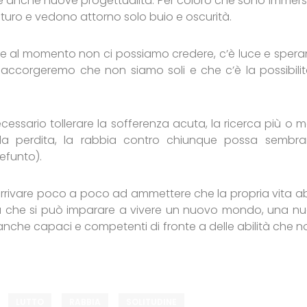
ere anche nuove progettualità. Per coloro che sono immersi
futuro e vedono attorno solo buio e oscurità.
se al momento non ci possiamo credere, c’è luce e spera
ccorgeremo che non siamo soli e che c’è la possibilit
ecessario tollerare la sofferenza acuta, la ricerca più o 
 perdita, la rabbia contro chiunque possa sembrar
efunto).
ò arrivare poco a poco ad ammettere che la propria vita a
za che si può imparare a vivere un nuovo mondo, una n
 anche capaci e competenti di fronte a delle abilità che no
LUTTO
RABBIA
SOLITUDINE