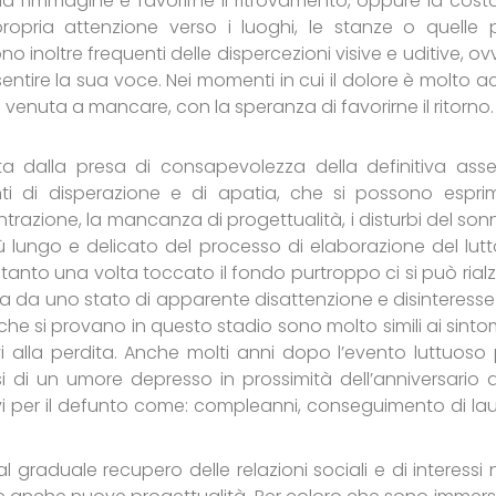
 l’immagine e favorirne il ritrovamento, oppure la cost
ropria attenzione verso i luoghi, le stanze o quelle p
 inoltre frequenti delle dispercezioni visive e uditive, ov
 sentire la sua voce. Nei momenti in cui il dolore è molto a
è venuta a mancare, con la speranza di favorirne il ritorno.
ta dalla presa di consapevolezza della definitiva ass
i di disperazione e di apatia, che si possono espri
entrazione, la mancanza di progettualità, i disturbi del son
ù lungo e delicato del processo di elaborazione del lutto
ltanto una volta toccato il fondo purtroppo ci si può rialz
da uno stato di apparente disattenzione e disinteresse
che si provano in questo stadio sono molto simili ai sintom
 alla perdita. Anche molti anni dopo l’evento luttuoso
si di un umore depresso in prossimità dell’anniversario d
vi per il defunto come: compleanni, conseguimento di lau
al graduale recupero delle relazioni sociali e di interessi 