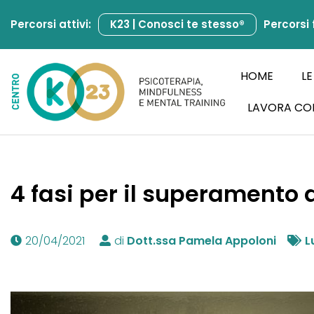
Percorsi attivi:
K23 | Conosci te stesso®
Percorsi 
Vai
al
contenuto
HOME
LE
LAVORA CO
4 fasi per il superamento d
20/04/2021
di
Dott.ssa Pamela Appoloni
L