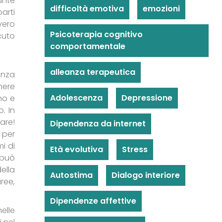
ante
difficoltà emotiva
emozioni
arti
vero
Psicoterapia cognitivo
cuto
comportamentale
alleanza terapeutica
enza
mere
Adolescenza
Depressione
no e
. In
are!
Dipendenza da internet
 per
i di
Età evolutiva
Stress
 può
ella
Autostima
Dialogo interiore
ree,
Dipendenze affettive
nelle