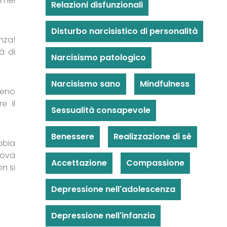
 nel
Relazioni disfunzionali
Disturbo narcisistico di personalità
nza!
à di
Narcisismo patologico
Narcisismo sano
Mindfulness
meno
e il
Sessualità consapevole
Benessere
Realizzazione di sè
bbia
uova
Accettazione
Compassione
n si
Depressione nell'adolescenza
Depressione nell'infanzia