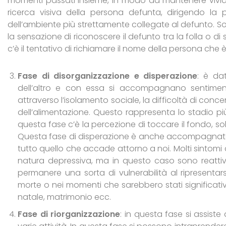
momenti passati insieme, in modo da mantenere vivida
ricerca visiva della persona defunta, dirigendo la p
dell’ambiente più strettamente collegate al defunto. Sono
la sensazione di riconoscere il defunto tra la folla o di
c’è il tentativo di richiamare il nome della persona che 
Fase di disorganizzazione e disperazione
: è da
dell’altro e con essa si accompagnano sentiment
attraverso l’isolamento sociale, la difficoltà di conc
dell’alimentazione. Questo rappresenta lo stadio pi
questa fase c’è la percezione di toccare il fondo, so
Questa fase di disperazione è anche accompagnata 
tutto quello che accade attorno a noi. Molti sintomi 
natura depressiva, ma in questo caso sono reattivi
permanere una sorta di vulnerabilità al ripresentar
morte o nei momenti che sarebbero stati significati
natale, matrimonio ecc.
Fase di riorganizzazione
: in questa fase si assiste 