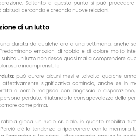
perazione. Soltanto a questo punto si può procedere 
vità abituali cercando e creando nuove relazioni.
zione di un lutto
a una durata da qualche ora a una settimana, anche se
Predominano emozioni di rabbia e di dolore molto inte
ha subito un lutto non riesce quasi mai a comprendere qu
lorosa e incomprensibile.
rduta
: può durare alcuni mesi e talvolta qualche anno
 affettivamente significativa comincia, anche se in 
perdita e perciò reagisce con angoscia e disperazione
lla persona perduta, rifiutando la consapevolezza della per
 tornare come prima.
a rabbia gioca un ruolo cruciale, in quanto mobilita tutt
 Perciò c’è la tendenza a ripercorrere con la memoria tut