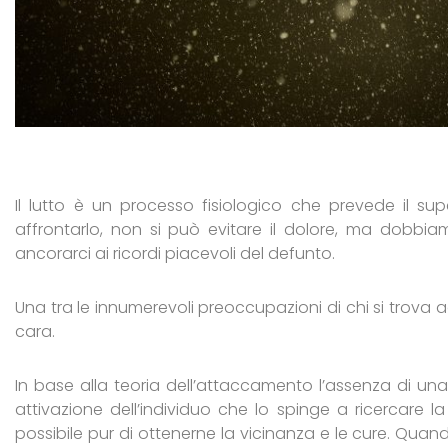
Il lutto è un processo fisiologico che prevede il su
affrontarlo, non si può evitare il dolore, ma dobbiam
ancorarci ai ricordi piacevoli del defunto.
Una tra le innumerevoli preoccupazioni di chi si trova 
cara.
In base alla teoria dell’attaccamento l’assenza di un
attivazione dell’individuo che lo spinge a ricercare 
possibile pur di ottenerne la vicinanza e le cure. Quando 