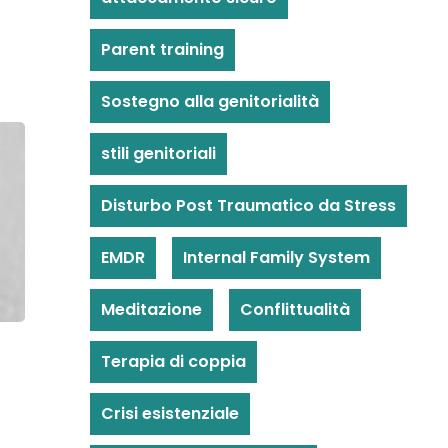
Parent training
Sostegno alla genitorialità
stili genitoriali
Disturbo Post Traumatico da Stress
EMDR
Internal Family System
Meditazione
Conflittualità
Terapia di coppia
Crisi esistenziale