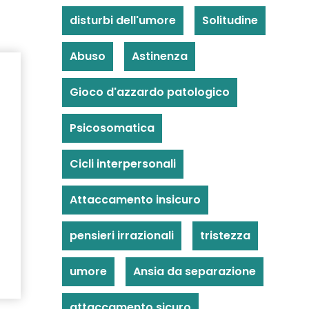
disturbi dell'umore
Solitudine
Abuso
Astinenza
Gioco d'azzardo patologico
Psicosomatica
Cicli interpersonali
Attaccamento insicuro
pensieri irrazionali
tristezza
umore
Ansia da separazione
attaccamento sicuro