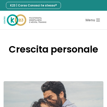
K23 | Corso Conosci te stesso®
Vai
al
Menu
contenuto
Crescita personale