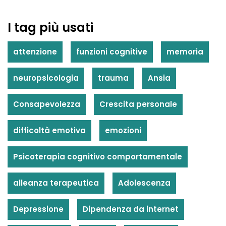
I tag più usati
attenzione
funzioni cognitive
memoria
neuropsicologia
trauma
Ansia
Consapevolezza
Crescita personale
difficoltà emotiva
emozioni
Psicoterapia cognitivo comportamentale
alleanza terapeutica
Adolescenza
Depressione
Dipendenza da internet