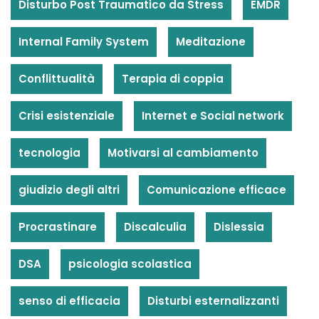
Disturbo Post Traumatico da Stress
EMDR
Internal Family System
Meditazione
Conflittualità
Terapia di coppia
Crisi esistenziale
Internet e Social network
tecnologia
Motivarsi al cambiamento
giudizio degli altri
Comunicazione efficace
Procrastinare
Discalculia
Dislessia
DSA
psicologia scolastica
senso di efficacia
Disturbi esternalizzanti