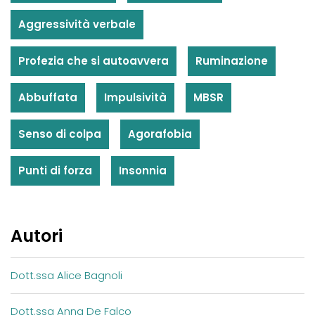
Aggressività verbale
Profezia che si autoavvera
Ruminazione
Abbuffata
Impulsività
MBSR
Senso di colpa
Agorafobia
Punti di forza
Insonnia
Autori
Dott.ssa Alice Bagnoli
Dott.ssa Anna De Falco