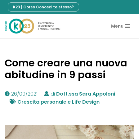
K23 | Corso Conosci te stesso®
Vai
al
Menu
contenuto
Come creare una nuova
abitudine in 9 passi
26/09/2021
di
Dott.ssa Sara Appoloni
Crescita personale e Life Design