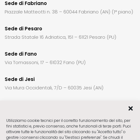
Sede di Fabriano
Piazzale Matteotti n. 38 – 60044 Fabriano (AN) (1° piano)
Sede di Pesaro
Strada Statale 16 Adriatica, 151 – 61121 Pesaro (PU)
Sede di Fano
Via Tomassoni, 17 – 61032 Fano (PU)
Sede di Jesi
Via Mura Occidentali, 7/D – 60035 Jesi (AN)
Per richiedere informazioni o un appuntamento:
Utilizziamo cookie tecnici per il corretto funzionamento del sito, per
fini statistici e, previo consenso, anche funzionali di terze parti. Puoi
Sede di Fabriano
ctck23@gmail.com
attivare tutte le funzionalità del sito cliccando su "Accetta tutto" o
Sede di Pesaro
ctck23pu@gmail.com
gestire i consensi cliccando su "Gestisci preferenze". Se chiudi il