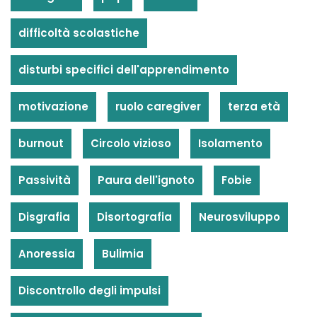
difficoltà scolastiche
disturbi specifici dell'apprendimento
motivazione
ruolo caregiver
terza età
burnout
Circolo vizioso
Isolamento
Passività
Paura dell'ignoto
Fobie
Disgrafia
Disortografia
Neurosviluppo
Anoressia
Bulimia
Discontrollo degli impulsi