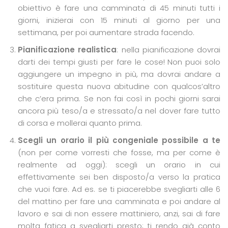
obiettivo è fare una camminata di 45 minuti tutti i
giorni, inizierai con 15 minuti al giorno per una
settimana, per poi aumentare strada facendo.
Pianificazione realistica
: nella pianificazione dovrai
darti dei tempi giusti per fare le cose! Non puoi solo
aggiungere un impegno in più, ma dovrai andare a
sostituire questa nuova abitudine con qualcos’altro
che c’era prima. Se non fai così in pochi giorni sarai
ancora più teso/a e stressato/a nel dover fare tutto
di corsa e mollerai quanto prima.
Scegli un orario il più congeniale possibile a te
(non per come vorresti che fosse, ma per come è
realmente ad oggi): scegli un orario in cui
effettivamente sei ben disposto/a verso la pratica
che vuoi fare. Ad es. se ti piacerebbe svegliarti alle 6
del mattino per fare una camminata e poi andare al
lavoro e sai di non essere mattiniero, anzi, sai di fare
molta fatica a svegliarti presto; ti rendo già conto