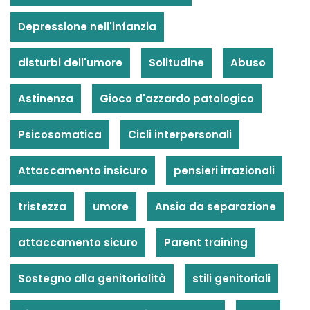
Depressione nell'infanzia
disturbi dell'umore
Solitudine
Abuso
Astinenza
Gioco d'azzardo patologico
Psicosomatica
Cicli interpersonali
Attaccamento insicuro
pensieri irrazionali
tristezza
umore
Ansia da separazione
attaccamento sicuro
Parent training
Sostegno alla genitorialità
stili genitoriali