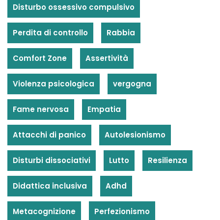
Disturbo ossessivo compulsivo
Perdita di controllo
Rabbia
Comfort Zone
Assertività
Violenza psicologica
vergogna
Fame nervosa
Empatia
Attacchi di panico
Autolesionismo
Disturbi dissociativi
Lutto
Resilienza
Didattica inclusiva
Adhd
Metacognizione
Perfezionismo