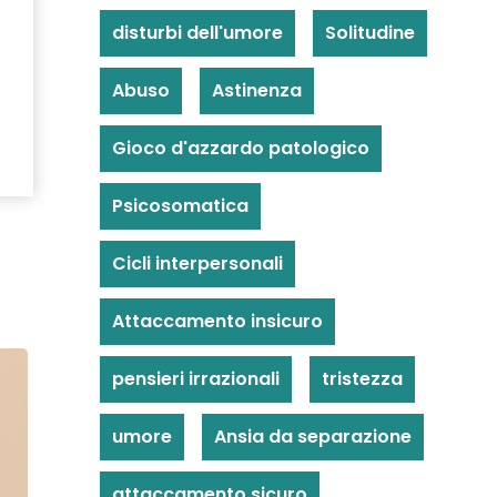
disturbi dell'umore
Solitudine
Abuso
Astinenza
Gioco d'azzardo patologico
Psicosomatica
Cicli interpersonali
Attaccamento insicuro
pensieri irrazionali
tristezza
umore
Ansia da separazione
attaccamento sicuro