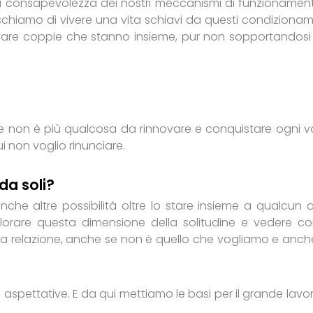
di consapevolezza dei nostri meccanismi di funzionamen
ischiamo di vivere una vita schiavi da questi condizionam
are coppie che stanno insieme, pur non sopportandosi 
me non è più qualcosa da rinnovare e conquistare ogni vo
 non voglio rinunciare.
da soli?
che altre possibilità oltre lo stare insieme a qualcun al
lorare questa dimensione della solitudine e vedere co
a relazione, anche se non è quello che vogliamo e anch
e aspettative. E da qui mettiamo le basi per il grande lavor