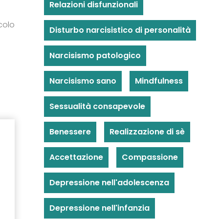
Relazioni disfunzionali
colo
Disturbo narcisistico di personalità
Narcisismo patologico
Narcisismo sano
Mindfulness
Sessualità consapevole
Benessere
Realizzazione di sè
Accettazione
Compassione
Depressione nell'adolescenza
Depressione nell'infanzia