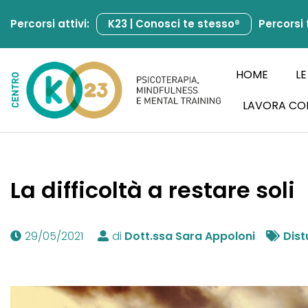
Percorsi attivi:
K23 | Conosci te stesso®
Percorsi 
Vai
al
contenuto
HOME
LE
LAVORA CO
La difficoltà a restare soli
29/05/2021
di
Dott.ssa Sara Appoloni
Dist