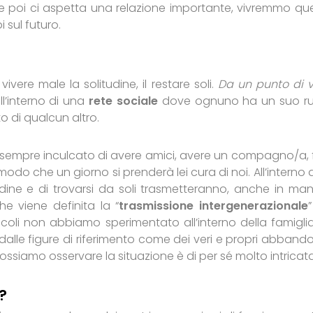
e poi ci aspetta una relazione importante, vivremmo qu
i sul futuro.
ivere male la solitudine, il restare soli.
Da un punto di v
ll’interno di una
rete sociale
dove ognuno ha un suo ru
o di qualcun altro.
 sempre inculcato di avere amici, avere un compagno/a, 
modo che un giorno si prenderà lei cura di noi. All’interno d
udine e di trovarsi da soli trasmetteranno, anche in man
he viene definita la “
trasmissione intergenerazionale
piccoli non abbiamo sperimentato all’interno della famigli
dalle figure di riferimento come dei veri e propri abbando
ssiamo osservare la situazione è di per sé molto intricat
?