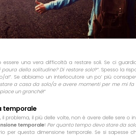
può essere una vera difficoltà a restare soli. Se ci guard
 paura della solitudine? Di restare solo
?”. Spesso la risp
lo/a!”. Se abbiamo un interlocutore un po’ più consape
stare a casa da solo/a e avere momenti per me mi fa 
i piace un granché
!”
ma temporale
 il problema, il più delle volte, non è avere delle sere o in
nsione temporale
!
Per quanto tempo devo stare da sol
prio per questa dimensione temporale. Se si sapesse c