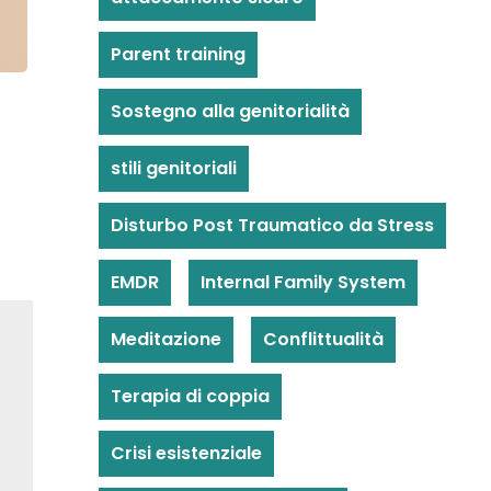
Parent training
Sostegno alla genitorialità
stili genitoriali
Disturbo Post Traumatico da Stress
EMDR
Internal Family System
Meditazione
Conflittualità
Terapia di coppia
Crisi esistenziale