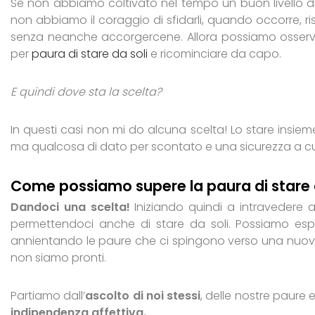
Se non abbiamo coltivato nel tempo un buon livello 
non abbiamo il coraggio di sfidarli, quando occorre, r
senza neanche accorgercene. Allora possiamo osserv
per
paura di stare da soli
e ricominciare da capo.
E quindi dove sta la scelta?
In questi casi non mi do alcuna scelta! Lo stare insie
ma qualcosa di dato per scontato e una sicurezza a cui
Come possiamo supere la paura di stare 
Dandoci una scelta!
Iniziando quindi a intravedere an
permettendoci anche di stare da soli. Possiamo esp
annientando le paure che ci spingono verso una nuov
non siamo pronti.
Partiamo dall’
ascolto di noi stessi
, delle nostre paure 
indipendenza affettiva.