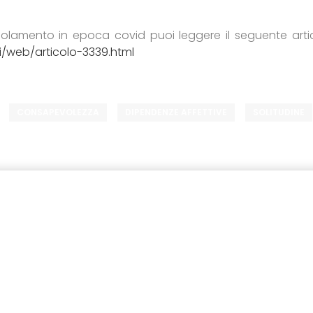
’isolamento in epoca covid puoi leggere il seguente arti
i/web/articolo-3339.html
CONSAPEVOLEZZA
DIPENDENZE AFFETTIVE
SOLITUDINE