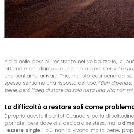
Aldilà delle possibili resistenze nel verbalizzarlo, ci 
attorno e chiediamo a qualcuno o a noi stessi: “
Tu hai
che sentiamo arrivare: “ma, no.. sto così bene da so
spesso sentiamo una risposta del tipo: “
Beh dipende, 
bene, però l’idea di stare da solo tutta una vita non m
La difficoltà a restare soli come proble
È proprio questo il punto! Quando si parla di solitudine,
giornate libere dove ci si dedica a se stessi, ma la
dime
L’
essere single
i più non lo vivono molto bene, pro