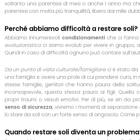
soltanto una parentesi di mesi o anche 1 anno ma ch
parentesi con molta più tranquillità, libera dai mille dubb
Perché abbiamo difficoltà a restare soli?
Abbiamo innumerevoli
condizionamenti
che ci fanno v
evoluzionistico
ci siamo evoluti per vivere in gruppo, a
Quindi in caso di difficoltà ognuno può contare sull’aiut
Da un punto di vista culturale/famigliare
ci è stato da
una famiglia e avere una prole di cui prendersi cura, in 
stesse famiglie, genitori che hanno paura della solit
inconsapevole, questa stessa paura ai figli. Quella c
propri traumi o vissuti emotivi. Per di più, se sin da 
senso di sicurezza
, vivremo i momenti di separazione 
lo stare da soli con un forte senso di angoscia. Come po
Quando restare soli diventa un problema