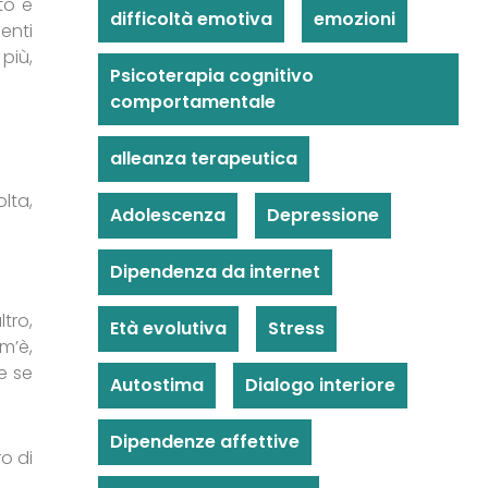
to e
difficoltà emotiva
emozioni
enti
più,
Psicoterapia cognitivo
comportamentale
alleanza terapeutica
lta,
Adolescenza
Depressione
Dipendenza da internet
tro,
Età evolutiva
Stress
m’è,
e se
Autostima
Dialogo interiore
Dipendenze affettive
o di