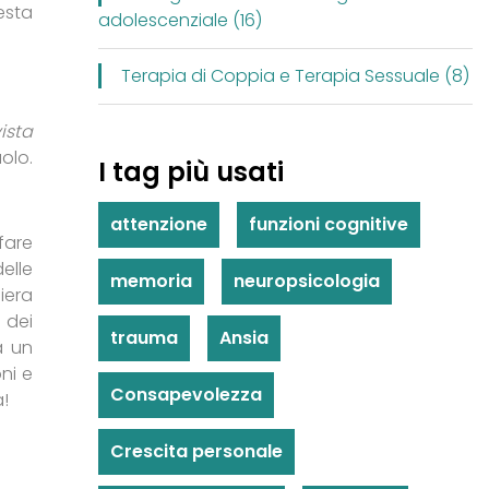
esta
adolescenziale (16)
Terapia di Coppia e Terapia Sessuale (8)
ista
olo.
I tag più usati
attenzione
funzioni cognitive
fare
elle
memoria
neuropsicologia
iera
” dei
trauma
Ansia
a un
ni e
Consapevolezza
a!
Crescita personale