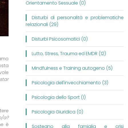
Orientamento Sessuale (0)
Disturbi di personalità e problematiche
relazionali (29)
Disturbi Psicosomatici (0)
Lutto, Stress, Trauma ed EMDR (12)
iamo
osta
Mindfulness e Training autogeno (5)
vole
star
Psicologia dell'invecchiamento (3)
Psicologia dello Sport (1)
tere
Psicologia Giuridica (0)
o/a?
he è
Sostegno alla famiglia e crisi