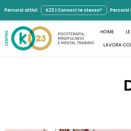
Percorsi attivi:
K23 | Conosci te stesso®
Percorsi 
Vai
al
contenuto
HOME
LE
LAVORA CO
D