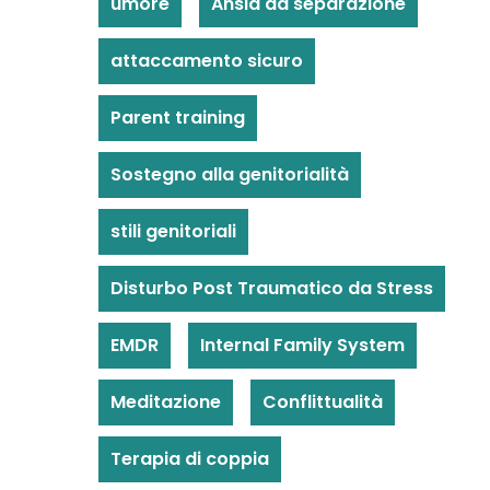
umore
Ansia da separazione
attaccamento sicuro
Parent training
Sostegno alla genitorialità
stili genitoriali
Disturbo Post Traumatico da Stress
EMDR
Internal Family System
Meditazione
Conflittualità
Terapia di coppia