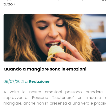
tutto »
Quando a mangiare sono le emozioni
08/07/2021
di
Redazione
A volte le nostre emozioni possono prendere i
sopravvento. Possono “scatenare” un impulso 
mangiare, anche non in presenza di una vera e propri