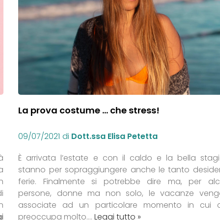
La prova costume … che stress!
09/07/2021
di
Dott.ssa Elisa Petetta
tà
È arrivata l’estate e con il caldo e la bella stag
a
stanno per sopraggiungere anche le tanto deside
n
ferie. Finalmente si potrebbe dire ma, per al
i
persone, donne ma non solo, le vacanze ven
n
associate ad un particolare momento in cui c
i
preoccupa molto.…
Leggi tutto »