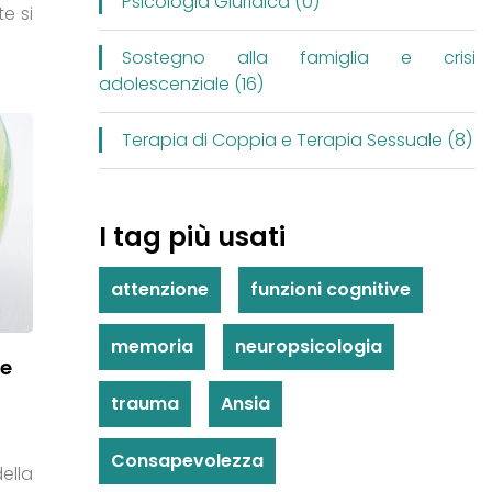
Psicologia Giuridica (0)
te si
Sostegno alla famiglia e crisi
adolescenziale (16)
Terapia di Coppia e Terapia Sessuale (8)
I tag più usati
attenzione
funzioni cognitive
memoria
neuropsicologia
ne
trauma
Ansia
Consapevolezza
ella