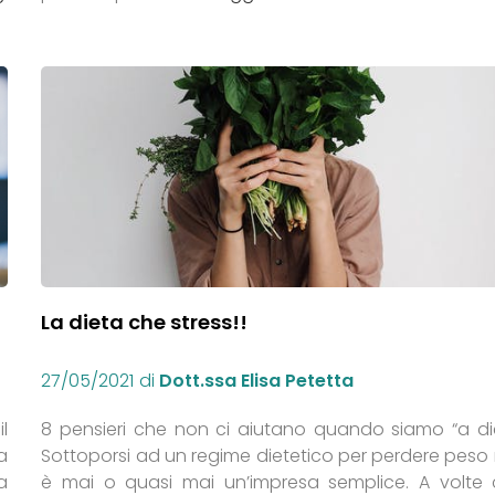
La dieta che stress!!
27/05/2021
di
Dott.ssa Elisa Petetta
l
8 pensieri che non ci aiutano quando siamo “a di
a
Sottoporsi ad un regime dietetico per perdere peso
a
è mai o quasi mai un’impresa semplice. A volte c