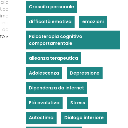
alla
Crescita personale
tico
rima
difficoltà emotiva
emozioni
sono
i da
to »
Psicoterapia cognitivo
comportamentale
alleanza terapeutica
Adolescenza
Depressione
Dipendenza da internet
Età evolutiva
Stress
Autostima
Dialogo interiore