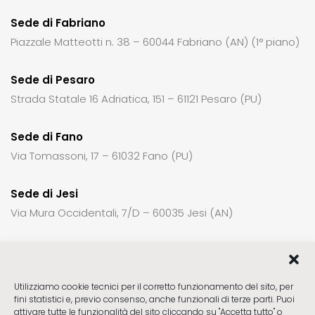
Sede di Fabriano
Piazzale Matteotti n. 38 – 60044 Fabriano (AN) (1° piano)
Sede di Pesaro
Strada Statale 16 Adriatica, 151 – 61121 Pesaro (PU)
Sede di Fano
Via Tomassoni, 17 – 61032 Fano (PU)
Sede di Jesi
Via Mura Occidentali, 7/D – 60035 Jesi (AN)
Per richiedere informazioni o un appuntamento:
Utilizziamo cookie tecnici per il corretto funzionamento del sito, per
fini statistici e, previo consenso, anche funzionali di terze parti. Puoi
Sede di Fabriano
ctck23@gmail.com
attivare tutte le funzionalità del sito cliccando su "Accetta tutto" o