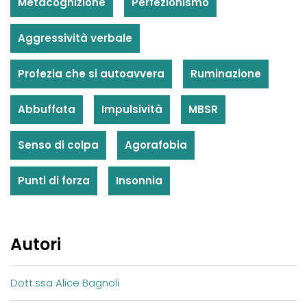
Metacognizione
Perfezionismo
Aggressività verbale
Profezia che si autoavvera
Ruminazione
Abbuffata
Impulsività
MBSR
Senso di colpa
Agorafobia
Punti di forza
Insonnia
Autori
Dott.ssa Alice Bagnoli