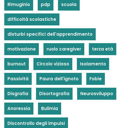
Rimuginio
pdp
scuola
difficoltà scolastiche
disturbi specifici dell'apprendimento
motivazione
ruolo caregiver
terza età
burnout
Circolo vizioso
Isolamento
Passività
Paura dell'ignoto
Fobie
Disgrafia
Disortografia
Neurosviluppo
Anoressia
Bulimia
Discontrollo degli impulsi