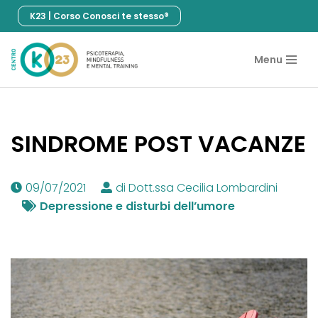
K23 | Corso Conosci te stesso®
Vai
al
Menu
contenuto
SINDROME POST VACANZE
09/07/2021
di Dott.ssa Cecilia Lombardini
Depressione e disturbi dell’umore