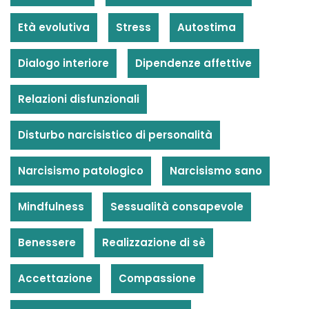
Età evolutiva
Stress
Autostima
Dialogo interiore
Dipendenze affettive
Relazioni disfunzionali
Disturbo narcisistico di personalità
Narcisismo patologico
Narcisismo sano
Mindfulness
Sessualità consapevole
Benessere
Realizzazione di sè
Accettazione
Compassione