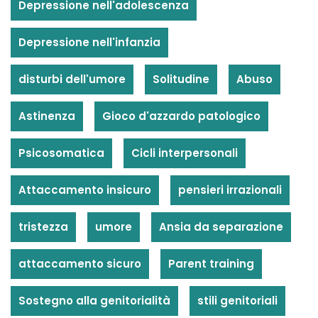
Depressione nell'adolescenza
Depressione nell'infanzia
disturbi dell'umore
Solitudine
Abuso
Astinenza
Gioco d'azzardo patologico
Psicosomatica
Cicli interpersonali
Attaccamento insicuro
pensieri irrazionali
tristezza
umore
Ansia da separazione
attaccamento sicuro
Parent training
Sostegno alla genitorialità
stili genitoriali