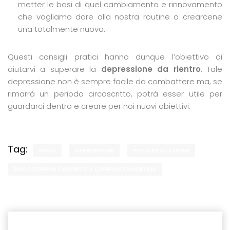
metter le basi di quel cambiamento e rinnovamento
che vogliamo dare alla nostra routine o crearcene
una totalmente nuova.
Questi consigli pratici hanno dunque l’obiettivo di
aiutarvi a superare la
depressione da rientro
. Tale
depressione non è sempre facile da combattere ma, se
rimarrà un periodo circoscritto, potrà esser utile per
guardarci dentro e creare per noi nuovi obiettivi.
Tag:
ANSIA
DEPRESSIONE
PSICOEDUCAZIONE
PSICOTERAPIA COGNITIVO COMPORTAMENTALE