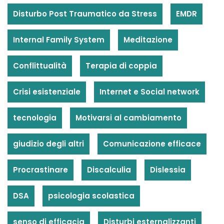
Disturbo Post Traumatico da Stress
EMDR
Internal Family System
Meditazione
Conflittualità
Terapia di coppia
Crisi esistenziale
Internet e Social network
tecnologia
Motivarsi al cambiamento
giudizio degli altri
Comunicazione efficace
Procrastinare
Discalculia
Dislessia
DSA
psicologia scolastica
senso di efficacia
Disturbi esternalizzanti