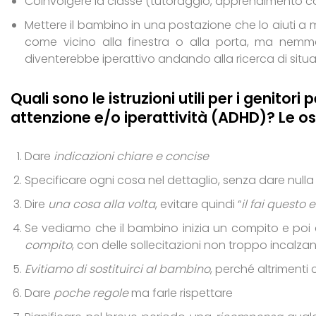
Coinvolgere la classe (tutoraggio, apprendimento c
Mettere il bambino in una postazione che lo aiuti a m
come vicino alla finestra o alla porta, ma nem
diventerebbe iperattivo andando alla ricerca di situa
Quali sono le istruzioni utili per i genitor
attenzione e/o iperattività (ADHD)? Le os
Dare
indicazioni chiare e concise
Specificare ogni cosa nel dettaglio, senza dare null
Dire
una cosa alla volta
, evitare quindi “
il fai questo 
Se vediamo che il bambino inizia un compito e poi
compito
, con delle sollecitazioni non troppo incalzan
Evitiamo di sostituirci al bambino
, perché altrimenti
Dare
poche regole
ma farle rispettare