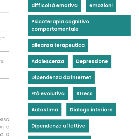
difficoltà emotiva
emozioni
Psicoterapia cognitivo
comportamentale
oni
alleanza terapeutica
Adolescenza
Depressione
re
Dipendenza da internet
Età evolutiva
Stress
Autostima
Dialogo interiore
esso
Dipendenze affettive
ri e
vo
o