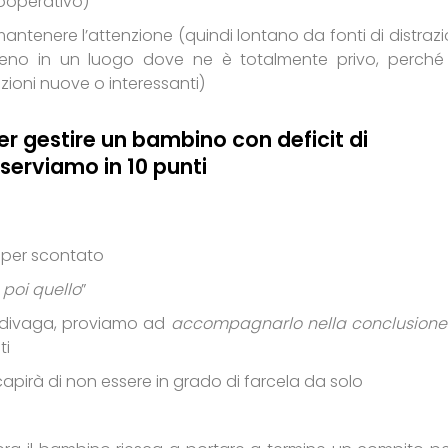
ooperativo)
antenere l’attenzione (quindi lontano da fonti di distrazi
meno in un luogo dove ne è totalmente privo, perché
zioni nuove o interessanti)
i per gestire un bambino con deficit di
serviamo in 10 punti
a per scontato
e poi quello
”
 divaga, proviamo ad
accompagnarlo nella conclusione
ti
 capirà di non essere in grado di farcela da solo