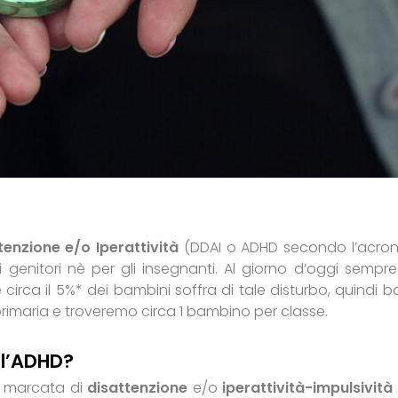
ttenzione e/o Iperattività
(DDAI o ADHD secondo l’acro
 genitori nè per gli insegnanti. Al giorno d’oggi sempre
irca il 5%* dei bambini soffra di tale disturbo, quindi b
primaria e troveremo circa 1 bambino per classe.
ell’ADHD?
 marcata di
disattenzione
e/o
iperattività-impulsività