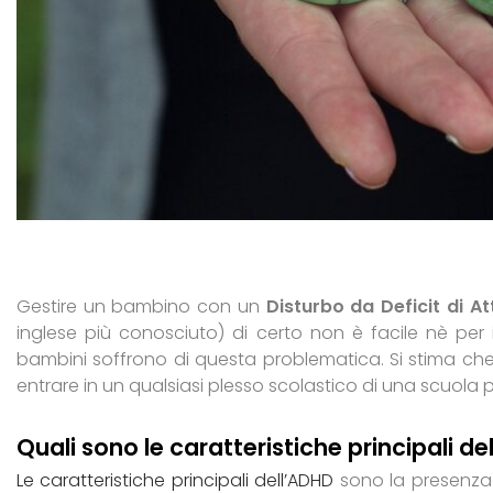
Gestire un bambino con un
Disturbo da
Deficit di A
inglese più conosciuto) di certo non è facile nè per i
bambini soffrono di questa problematica. Si stima che c
entrare in un qualsiasi plesso scolastico di una scuola 
Quali sono le caratteristiche principali d
Le caratteristiche principali dell’ADHD
sono la presenza