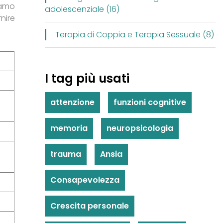
iamo
adolescenziale (16)
nire
Terapia di Coppia e Terapia Sessuale (8)
I tag più usati
attenzione
funzioni cognitive
memoria
neuropsicologia
trauma
Ansia
Consapevolezza
Crescita personale
e