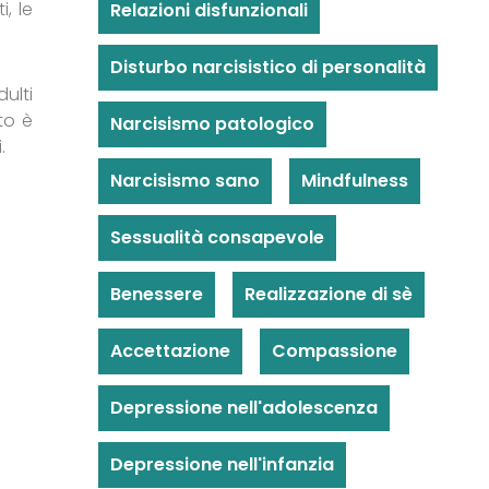
, le
Relazioni disfunzionali
Disturbo narcisistico di personalità
ulti
to è
Narcisismo patologico
.
Narcisismo sano
Mindfulness
Sessualità consapevole
Benessere
Realizzazione di sè
Accettazione
Compassione
Depressione nell'adolescenza
Depressione nell'infanzia