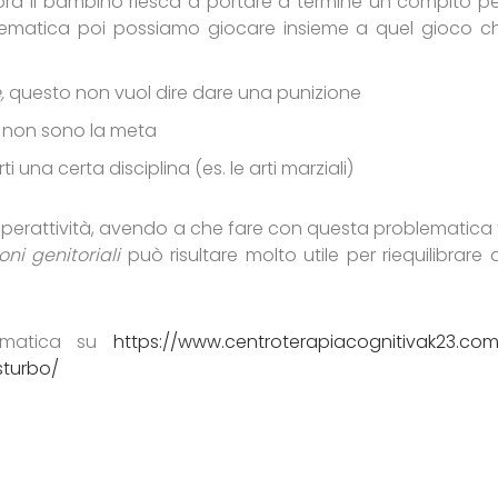
ra il bambino riesca a portare a termine un compito per
 matematica poi possiamo giocare insieme a quel gioco ch
,
questo non vuol dire dare una punizione
 non sono la meta
una certa disciplina (es. le arti marziali)
iperattività, avendo a che fare con questa problematica t
ni genitoriali
può risultare molto utile per riequilibrare d
tematica su
https://www.centroterapiacognitivak23.com
sturbo/