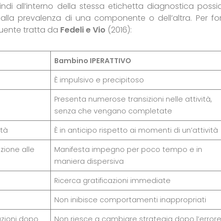
indi all’interno della stessa etichetta diagnostica poss
 alla prevalenza di una componente o dell’altra. Per for
uente tratta da
Fedeli e Vio
(2016):
Bambino IPERATTIVO
È impulsivo e precipitoso
Presenta numerose transizioni nelle attività,
senza che vengano completate
ità
È in anticipo rispetto ai momenti di un’attività
zione alle
Manifesta impegno per poco tempo e in
maniera dispersiva
Ricerca gratificazioni immediate
Non inibisce comportamenti inappropriati
uzioni dopo
Non riesce a cambiare strategia dopo l’error