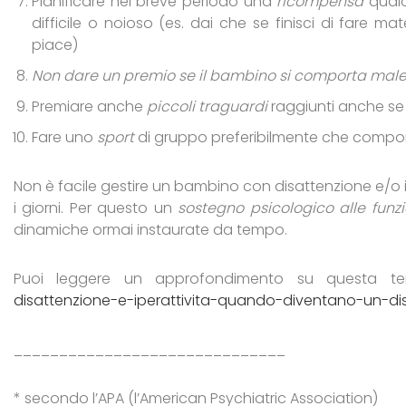
Pianificare nel breve periodo una
ricompensa
qualo
difficile o noioso (es. dai che se finisci di fare
piace)
Non dare un premio se il bambino si comporta male
Premiare anche
piccoli traguardi
raggiunti anche se
Fare uno
sport
di gruppo preferibilmente che comporti 
Non è facile gestire un bambino con disattenzione e/o 
i giorni. Per questo un
sostegno psicologico alle funzio
dinamiche ormai instaurate da tempo.
Puoi leggere un approfondimento su questa 
disattenzione-e-iperattivita-quando-diventano-un-di
______________________________
* secondo l’APA (l’American Psychiatric Association)