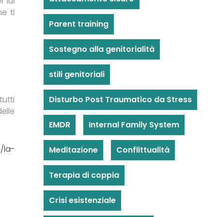
 lui
e ti
Parent training
Sostegno alla genitorialità
stili genitoriali
Disturbo Post Traumatico da Stress
utti
elle
EMDR
Internal Family System
/la-
Meditazione
Conflittualità
Terapia di coppia
Crisi esistenziale