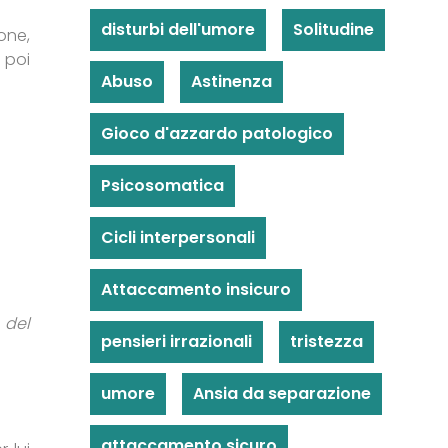
disturbi dell'umore
Solitudine
one,
 poi
Abuso
Astinenza
Gioco d'azzardo patologico
Psicosomatica
Cicli interpersonali
Attaccamento insicuro
 del
pensieri irrazionali
tristezza
umore
Ansia da separazione
attaccamento sicuro