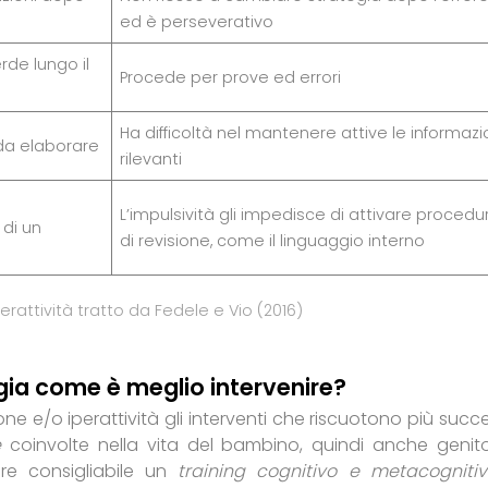
ed è perseverativo
erde lungo il
Procede per prove ed errori
Ha difficoltà nel mantenere attive le informazi
 da elaborare
rilevanti
L’impulsività gli impedisce di attivare procedu
di un
di revisione, come il linguaggio interno
erattività tratto da Fedele e Vio (2016)
ogia come è meglio intervenire?
ne e/o iperattività gli interventi che riscuotono più succ
e
coinvolte nella vita del bambino, quindi anche genito
ere consigliabile un
training cognitivo e metacogniti