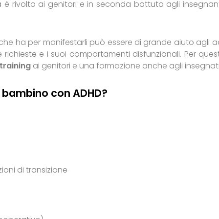
 è rivolto ai genitori e in seconda battuta agli insegnanti
he ha per manifestarli può essere di grande aiuto agli ad
e richieste e i suoi comportamenti disfunzionali. Per ques
training
ai genitori e una formazione anche agli insegnati
un bambino con ADHD?
zioni di transizione