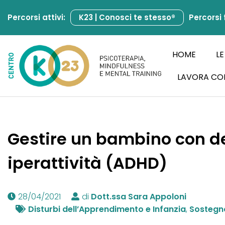
Percorsi attivi:
K23 | Conosci te stesso®
Percorsi 
Vai
al
contenuto
HOME
LE
LAVORA CO
Gestire un bambino con def
iperattività (ADHD)
28/04/2021
di
Dott.ssa Sara Appoloni
Disturbi dell’Apprendimento e Infanzia
,
Sostegno