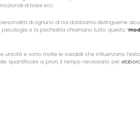
i emozionali di base ecc.
a personalità di ognuno di noi dobbiamo distinguerne alcun
a psicologia e la psichiatria chiamano tutto questo “
mod
unicità e sono molte le variabili che influenzano l’esito 
le quantificare a priori, il tempo necessario per
elabora