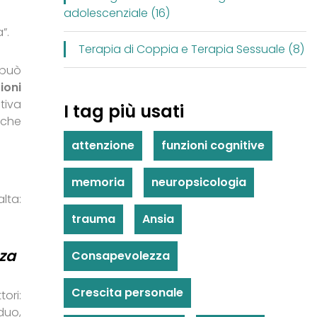
adolescenziale (16)
”.
Terapia di Coppia e Terapia Sessuale (8)
 può
ioni
tiva
I tag più usati
iche
attenzione
funzioni cognitive
memoria
neuropsicologia
lta:
trauma
Ansia
nza
Consapevolezza
Crescita personale
ori:
iduo,