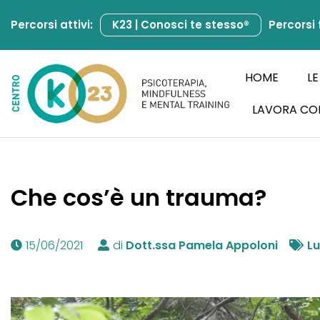
Percorsi attivi:
K23 | Conosci te stesso®
Percorsi 
Vai
al
contenuto
HOME
LE
LAVORA CO
Che cos’è un trauma?
15/06/2021
di
Dott.ssa Pamela Appoloni
Lu