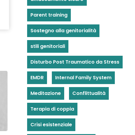
Parent training
Sostegno alla genitorialità
stili genitoriali
Disturbo Post Traumatico da Stress
EMDR
Internal Family System
Meditazione
Conflittualità
Terapia di coppia
Crisi esistenziale