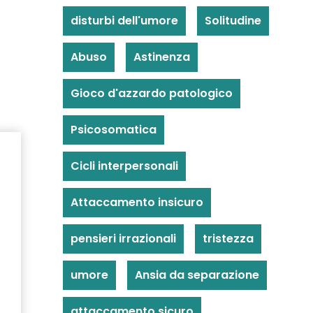
disturbi dell'umore
Solitudine
Abuso
Astinenza
Gioco d'azzardo patologico
Psicosomatica
Cicli interpersonali
Attaccamento insicuro
pensieri irrazionali
tristezza
umore
Ansia da separazione
attaccamento sicuro