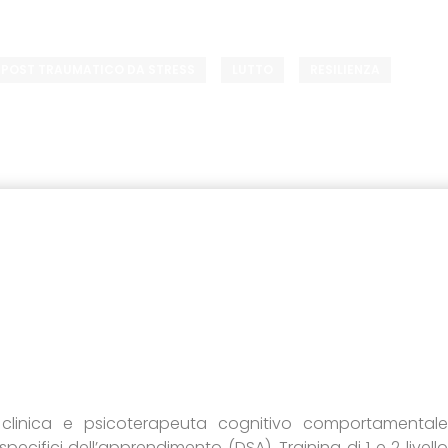
 POST TRAUMATICO DA STRESS
LUTTO
RESILIENZA
clinica e psicoterapeuta cognitivo comportamentale
 specifici dell’apprendimento (DSA). Training di 1 e 2 livello