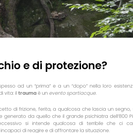
schio e di protezione?
 spesso ad un “prima” e a un “dopo” nella loro esistenz
vita: il
trauma
è un
evento spartiacque.
tto di frizione, ferita, a qualcosa che lascia un segno,
 generato da quello che il grande psichiatra dell’800 Pi
eccessivo si intende qualcosa di terribile che ci ca
 incapaci di reagire e di affrontare la situazione.