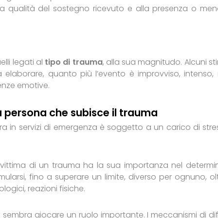
 alla qualità del sostegno ricevuto e alla presenza o men
lli legati al
tipo di trauma
, alla sua magnitudo. Alcuni st
da elaborare, quanto più l’evento è improvviso, intenso,
enze emotive.
lla persona che subisce il trauma
ra in servizi di emergenza è soggetto a un carico di stre
e vittima di un trauma ha la sua importanza nel determi
umularsi, fino a superare un limite, diverso per ognuno, oltr
gici, reazioni fisiche.
a sembra giocare un ruolo importante. I meccanismi di di