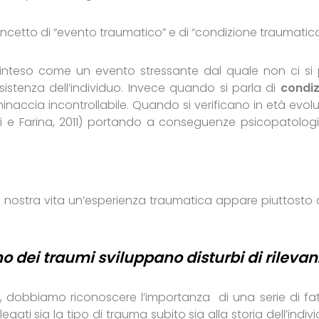
ncetto di “evento traumatico” e di “condizione traumatica
inteso come un evento stressante dal quale non ci si
sistenza dell’individuo. Invece quando si parla di
condiz
 minaccia incontrollabile. Quando si verificano in età evolu
tti e Farina, 2011) portando a conseguenze psicopatolog
la nostra vita un’esperienza traumatica appare piuttosto a
o dei traumi sviluppano disturbi di rileva
 dobbiamo riconoscere l’importanza di una serie di fatt
legati sia la tipo di trauma subito sia alla storia dell’indiv