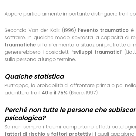
Appare particolarmente importante distinguere tra il co
Secondo Van der Kolk (1996)
l’evento traumatico
è 
sottrarre. In qualche modo sovrasta la capacità di re
traumatiche
si fa riferimento a situazioni protratte di
genererebbero i cosiddetti “
sviluppi traumatici
” (Lio
sulla persona a lungo termine.
Qualche statistica
Purtroppo, la probabilità di affrontare prima o poi nel
addirittura tra il
40 e il 75%
(Briere, 1997).
Perché non tutte le persone che subiscon
psicologica?
Se non sempre i traumi comportano effetti patologici,
fattori di rischio
e
fattori protettivi
. I quali appaiono 