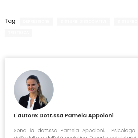
Tag:
DEPRESSIONE
DISTURBI DISSOCIATIVI
DISTURBO
TRISTEZZA
L'autore: Dott.ssa Pamela Appoloni
Sono la dott.ssa Pamela Appoloni, Psicologa 
dell’adulto e dell’età evolutiva. Esperta nei disturbi