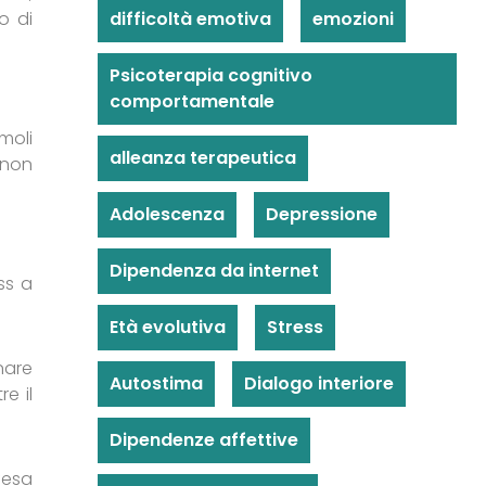
difficoltà emotiva
emozioni
o di
Psicoterapia cognitivo
comportamentale
imoli
alleanza terapeutica
 non
Adolescenza
Depressione
Dipendenza da internet
ss a
Età evolutiva
Stress
nare
Autostima
Dialogo interiore
e il
Dipendenze affettive
fesa