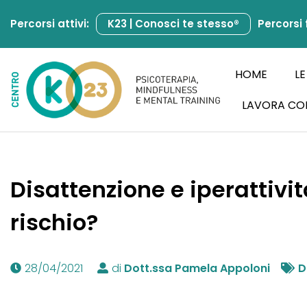
Percorsi attivi:
K23 | Conosci te stesso®
Percorsi 
Vai
al
contenuto
HOME
LE
LAVORA CO
Disattenzione e iperattività
rischio?
28/04/2021
di
Dott.ssa Pamela Appoloni
D