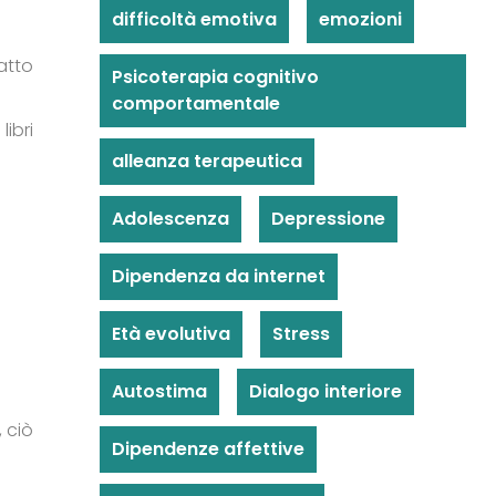
difficoltà emotiva
emozioni
atto
Psicoterapia cognitivo
comportamentale
libri
alleanza terapeutica
Adolescenza
Depressione
Dipendenza da internet
Età evolutiva
Stress
Autostima
Dialogo interiore
 ciò
Dipendenze affettive