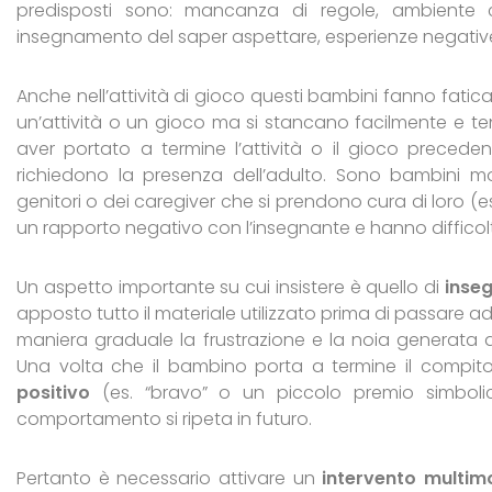
predisposti sono: mancanza di regole, ambiente c
insegnamento del saper aspettare, esperienze negative p
Anche nell’attività di gioco questi bambini fanno fatica 
un’attività o un gioco ma si stancano facilmente e t
aver portato a termine l’attività o il gioco preceden
richiedono la presenza dell’adulto. Sono bambini mo
genitori o dei caregiver che si prendono cura di loro (
un rapporto negativo con l’insegnante e hanno difficoltà
Un aspetto importante su cui insistere è quello di
inseg
apposto tutto il materiale utilizzato prima di passare ad
maniera graduale la frustrazione e la noia generata d
Una volta che il bambino porta a termine il compi
positivo
(es. “bravo” o un piccolo premio simboli
comportamento si ripeta in futuro.
Pertanto è necessario attivare un
intervento multim