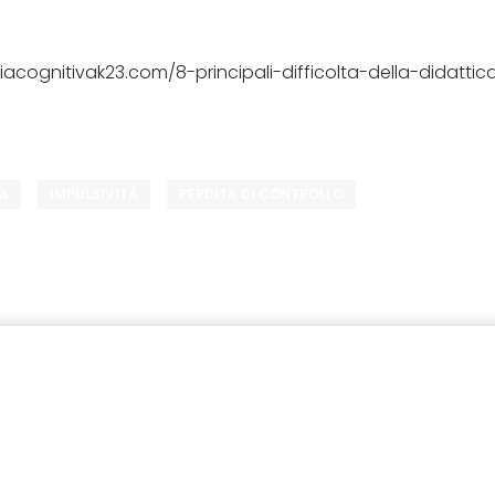
iacognitivak23.com/8-principali-difficolta-della-didattic
VA
IMPULSIVITÀ
PERDITA DI CONTROLLO