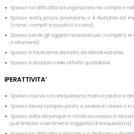
Spesso ha difficoltà ad organizzarsi nei compiti e nelle
Spesso evita, prova avversione, o è riluttante ad i
(come i compiti a scuola o a casa);
Spesso perde gli oggetti necessari per i compiti o le at
o strumenti);
Spesso è facilmente distratto da stimoli estranei;
Spesso è sbadato nelle attività quotidiane.
IPERATTIVITA’
Spesso muove con irrequietezza mani o piedi o si dim
Spesso lascia il proprio posto a sedere in classe o in al
Spesso salta dovunque in modo eccessivo in situazioni 
può limitarsi a sentimenti soggettivi di irrequietezza);
Spesso ha difficoltà a giocare o a dedicarsi a diverti