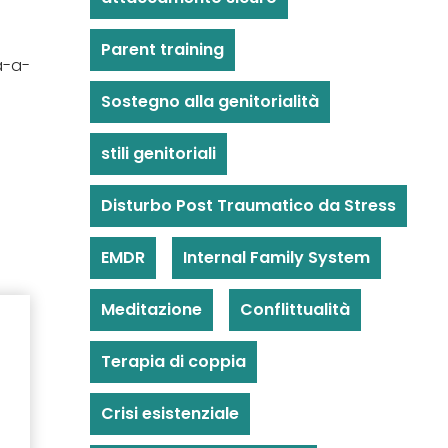
Parent training
a-a-
Sostegno alla genitorialità
stili genitoriali
Disturbo Post Traumatico da Stress
EMDR
Internal Family System
Meditazione
Conflittualità
Terapia di coppia
Crisi esistenziale