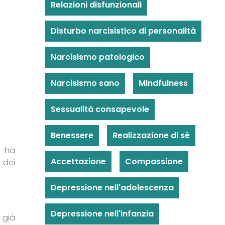
Relazioni disfunzionali
Disturbo narcisistico di personalità
Narcisismo patologico
Narcisismo sano
Mindfulness
Sessualità consapevole
Benessere
Realizzazione di sè
o ha
Accettazione
Compassione
 dei
Depressione nell'adolescenza
Depressione nell'infanzia
 già