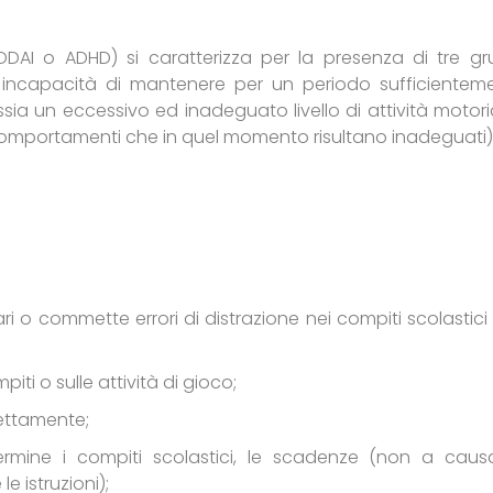
 (DDAI o ADHD) si caratterizza per la presenza di tre gr
e incapacità di mantenere per un periodo sufficientem
ssia un eccessivo ed inadeguato livello di attività motori
 comportamenti che in quel momento risultano inadeguati)
i o commette errori di distrazione nei compiti scolastici 
ti o sulle attività di gioco;
rettamente;
rmine i compiti scolastici, le scadenze (non a caus
 istruzioni);