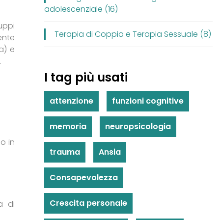
adolescenziale (16)
uppi
Terapia di Coppia e Terapia Sessuale (8)
ente
a) e
.
I tag più usati
attenzione
funzioni cognitive
memoria
neuropsicologia
o in
trauma
Ansia
Consapevolezza
Crescita personale
a di