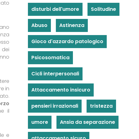
cato
disturbi dell'umore
Solitudine
Abuso
Astinenza
iano
enza
Gioco d'azzardo patologico
esso
 dei
anno
Psicosomatica
Cicli interpersonali
tere
e in
Attaccamento insicuro
ato.
orzo
pensieri irrazionali
tristezza
e il
umore
Ansia da separazione
le e
attaccamento sicuro