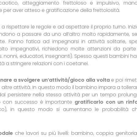
aotico, atteggiamento frettoloso e impulsivo, man
er aver atteso e gratificazione della frettolosità.
a rispettare le regole e ad aspettare il proprio turno. Iniz
endono a passare da uno all’altro molto rapidamente, s
te. Fanno fatica ad impegnarsi in attività solitarie, sp
lto impegnativi, richiedono molte attenzioni da parte
es. nonni, educatori, insegnanti). Spesso questi bambini h
 a stringere relazioni con i coetanei.
nare a svolgere un’attività/gioco alla volta
e poi rimet
 altre attività. In questo modo il bambino impara a tollerar
al persistere nella stessa attività per un tempo prolung
to con successo è importante
gratificarlo con un rinf
co), in questo modo si aumentano le probabilità ch
odale
che lavori su più livelli: bambino, coppia genitoria