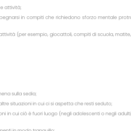
 attività;
mpegnarsi in compiti che richiedono sforzo mentale protr
tività (per esempio, giocattoli, compiti di scuola, matite, 
ena sulla sedia;
tre situazioni in cui ci si aspetta che resti seduto;
in cui ciò è fuori luogo (negli adolescenti o negli adulti,
menti in modo tranquillo;