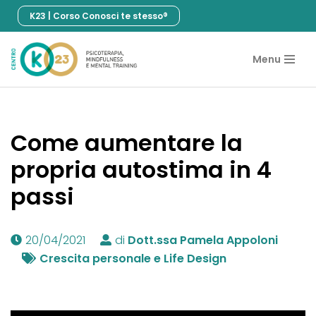
K23 | Corso Conosci te stesso®
Vai
al
Menu
contenuto
Come aumentare la
propria autostima in 4
passi
20/04/2021
di
Dott.ssa Pamela Appoloni
Crescita personale e Life Design