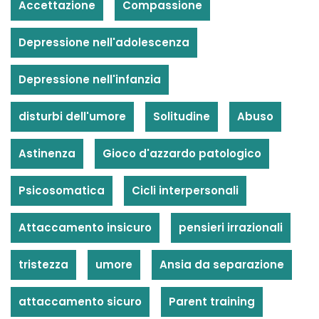
Accettazione
Compassione
Depressione nell'adolescenza
Depressione nell'infanzia
disturbi dell'umore
Solitudine
Abuso
Astinenza
Gioco d'azzardo patologico
Psicosomatica
Cicli interpersonali
Attaccamento insicuro
pensieri irrazionali
tristezza
umore
Ansia da separazione
attaccamento sicuro
Parent training