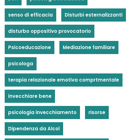
senso di efficacia
Disturbi esternalizzanti
disturbo oppositivo provocatorio
Psicoeducazione
Mediazione familiare
psicologa
terapia relazionale emotiva comprtmentale
invecchiare bene
psicologia invecchiamento
risorse
Dipendenza da Alcol