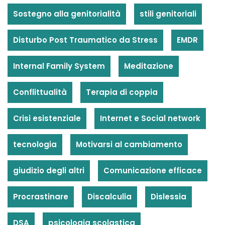
Sostegno alla genitorialità
stili genitoriali
Disturbo Post Traumatico da Stress
EMDR
Internal Family System
Meditazione
Conflittualità
Terapia di coppia
Crisi esistenziale
Internet e Social network
tecnologia
Motivarsi al cambiamento
giudizio degli altri
Comunicazione efficace
Procrastinare
Discalculia
Dislessia
DSA
psicologia scolastica