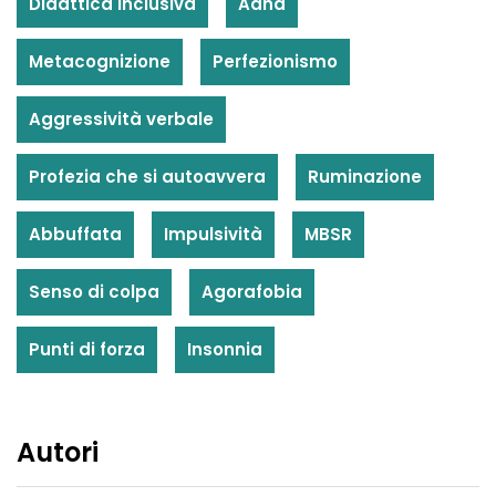
Didattica inclusiva
Adhd
Metacognizione
Perfezionismo
Aggressività verbale
Profezia che si autoavvera
Ruminazione
Abbuffata
Impulsività
MBSR
Senso di colpa
Agorafobia
Punti di forza
Insonnia
Autori