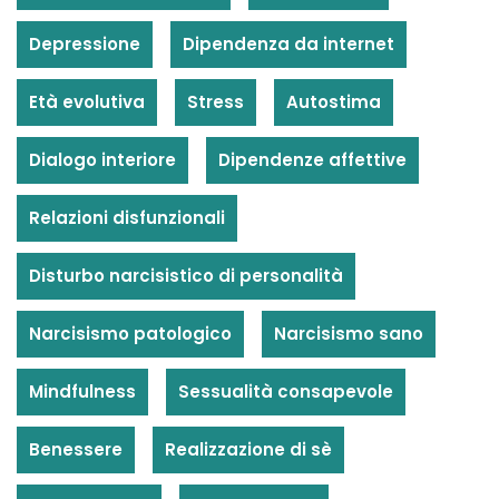
Depressione
Dipendenza da internet
Età evolutiva
Stress
Autostima
Dialogo interiore
Dipendenze affettive
Relazioni disfunzionali
Disturbo narcisistico di personalità
Narcisismo patologico
Narcisismo sano
Mindfulness
Sessualità consapevole
Benessere
Realizzazione di sè