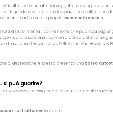
 difficoltà sperimentate dal soggetto a mangiare fuori 
 restringendo sempre di più lo spazio nelle altre aree di 
) conducendo ad un vero e proprio
isolamento sociale
.
 tra tutti disturbi mentali, con la morte che può sopraggiun
dopo, sia a causa di suicidio sia a causa delle consegu
perdita di peso (Arcelus et al., 2011; Smink, Van Hoeken, & 
me ansia, depressione e spesso presenta una
bassa autos
… si può guarire?
te da
outcomes
spesso negativi come la cronicizzazion
ecoce
e un
trattamento
mirato: