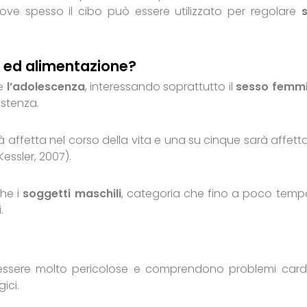
dove spesso il cibo può essere utilizzato per regolare
s
ne ed alimentazione?
te
l’adolescenza
, interessando soprattutto il
sesso femmi
istenza.
 affetta nel corso della vita e una su cinque sarà affett
essler, 2007).
che i
soggetti maschili
, categoria che fino a poco temp
.
sere molto pericolose e comprendono problemi cardi
gici.