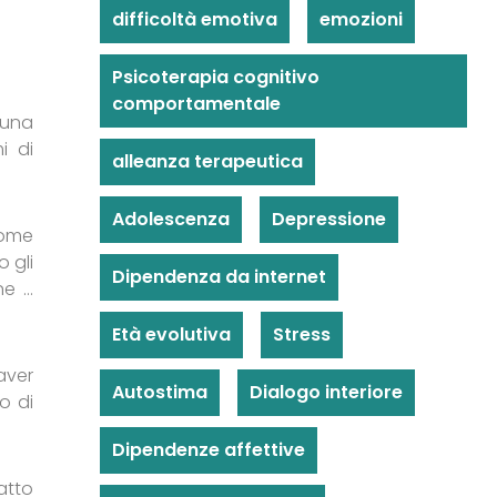
difficoltà emotiva
emozioni
Psicoterapia cognitivo
comportamentale
 una
i di
alleanza terapeutica
Adolescenza
Depressione
come
 gli
Dipendenza da internet
ne …
Età evolutiva
Stress
aver
Autostima
Dialogo interiore
o di
Dipendenze affettive
atto