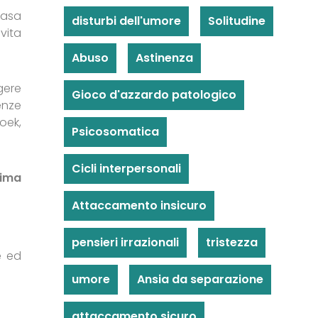
casa
disturbi dell'umore
Solitudine
vita
Abuso
Astinenza
gere
Gioco d'azzardo patologico
enze
Hoek,
Psicosomatica
Cicli interpersonali
tima
Attaccamento insicuro
pensieri irrazionali
tristezza
e ed
umore
Ansia da separazione
attaccamento sicuro