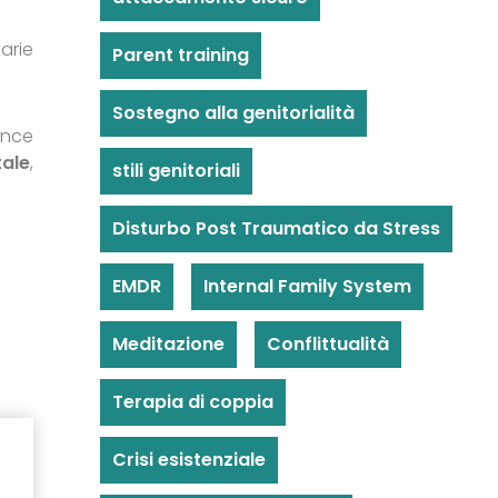
arie
Parent training
Sostegno alla genitorialità
ence
ale
,
stili genitoriali
Disturbo Post Traumatico da Stress
EMDR
Internal Family System
Meditazione
Conflittualità
Terapia di coppia
Crisi esistenziale