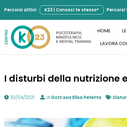
Percorsi attivi:
K23 | Conosci te stesso®
Percorsi 
Vai
al
contenuto
HOME
LE
LAVORA CO
I disturbi della nutrizione
20/04/2021
di
Dott.ssa Elisa Petetta
Distur