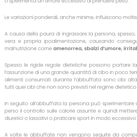
o sperimenta un timore eccessivo di prendere peso.
Le variazioni ponderali, anche minime, influiscono moltis
A causa della paura di ingrassare la persona, spesso
vera e propria ipoalimentazione, causando consegu
malnutrizione come
amenorrea, sbalzi d’umore, irrita
Spesso le rigide regole dietetiche possono portare l
l’assunzione di una grande quantità di cibo in poco t
alimenti consumati durante l’abbuffata sono cibi alt
tutti quei cibi che non sono previsti nel regime dieteti
In seguito all’abbuffata la persona può sperimentare
perso il controllo sulle calorie assunte e quindi met
diuretici o lassativi o praticare sport in modo eccessiv
A volte le abbuffate non vengono seguite da comp