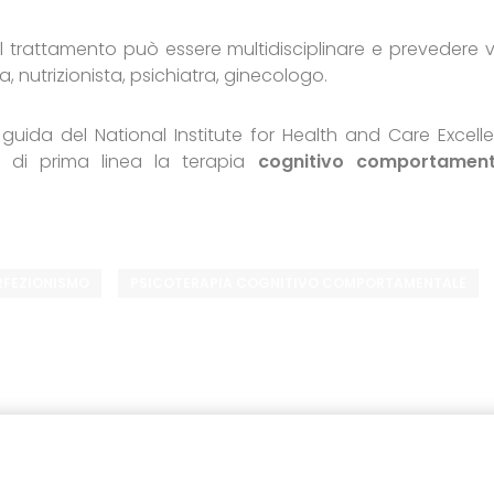
à il trattamento può essere multidisciplinare e prevedere v
, nutrizionista, psichiatra, ginecologo.
e guida del National Institute for Health and Care Excell
 di prima linea la terapia
cognitivo comportament
RFEZIONISMO
PSICOTERAPIA COGNITIVO COMPORTAMENTALE