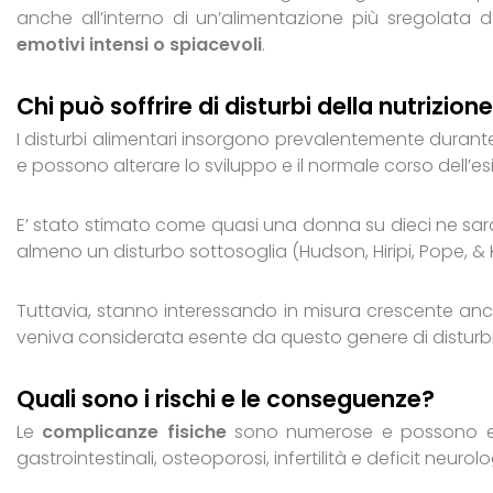
anche all’interno di un’alimentazione più sregolata 
emotivi intensi o spiacevoli
.
Chi può soffrire di disturbi della nutrizio
I disturbi alimentari insorgono prevalentemente duran
e possono alterare lo sviluppo e il normale corso dell’es
E’ stato stimato come quasi una donna su dieci ne sarà
almeno un disturbo sottosoglia (Hudson, Hiripi, Pope, & K
Tuttavia, stanno interessando in misura crescente an
veniva considerata esente da questo genere di disturbi
Quali sono i rischi e le conseguenze?
Le
complicanze fisiche
sono numerose e possono es
gastrointestinali, osteoporosi, infertilità e deficit neurolo