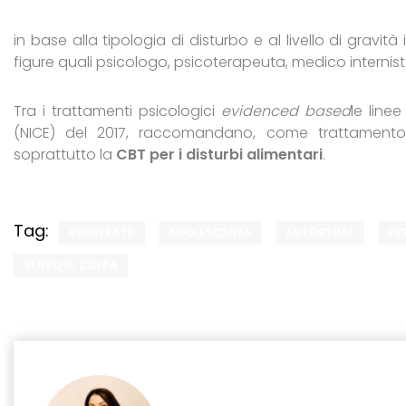
in base alla tipologia di disturbo e al livello di gravit
figure quali psicologo, psicoterapeuta, medico internista
Tra i trattamenti psicologici
evidenced based
le line
(NICE) del 2017, raccomandano, come trattamento
soprattutto la
CBT per i disturbi alimentari
.
Tag:
ABBUFFATA
ADOLESCENZA
AUTOSTIMA
PE
SENSO DI COLPA