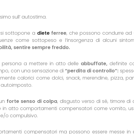
simo sull’ autostima.
, si sottopone a
diete
ferree
, che possono condurre ad
enze come sottopeso e l’insorgenza di alcuni sintom
bilità, sentire sempre freddo.
a persona a mettere in atto delle
abbuffate,
definite 
empo, con una sensazione di
“perdita di controllo”:
spesso
amente calorici come dolci, snack, merendine, pizza, pa
co autoimposto.
 un
forte senso di colpa
, disgusto verso di sé, timore di 
tere in atto comportamenti compensatori come vomito, us
o e/o compulsivo.
ortamenti compensatori ma possono essere messe in 