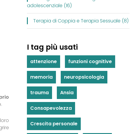
adolescenziale (16)
Terapia di Coppia e Terapia Sessuale (8)
I tag più usati
attenzione
funzioni cognitive
memoria
neuropsicologia
trauma
Ansia
prio
.
Consapevolezza
loro
Crescita personale
rire