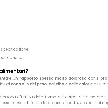
a specificazione
pecificazione
 alimentari?
mentare un
rapporto spesso molto doloroso
con il
pro
ie nel
controllo del peso, del cibo e delle calorie
assunte
ersona effettua della forma del corpo, del peso e del 
esso è insoddisfatta del proprio aspetto, desidera dimag